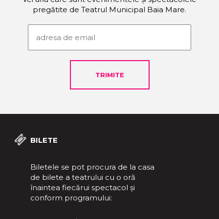
pregătite de Teatrul Municipal Baia Mare.
BILETE
Biletele se pot procura de la casa
de bilete a teatrului cu o oră
înaintea fiecărui spectacol și
conform programului: