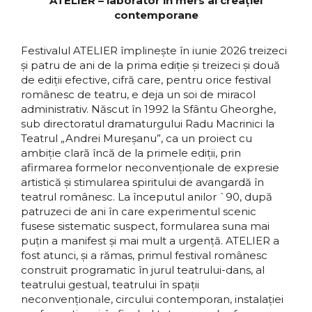
ATELIER – laborator în mers al creației
contemporane
Festivalul ATELIER împlinește în iunie 2026 treizeci
și patru de ani de la prima ediție și treizeci și două
de ediții efective, cifră care, pentru orice festival
românesc de teatru, e deja un soi de miracol
administrativ. Născut în 1992 la Sfântu Gheorghe,
sub directoratul dramaturgului Radu Macrinici la
Teatrul „Andrei Mureșanu”, ca un proiect cu
ambiție clară încă de la primele ediții, prin
afirmarea formelor neconvenționale de expresie
artistică și stimularea spiritului de avangardă în
teatrul românesc. La începutul anilor `90, după
patruzeci de ani în care experimentul scenic
fusese sistematic suspect, formularea suna mai
puțin a manifest și mai mult a urgență. ATELIER a
fost atunci, și a rămas, primul festival românesc
construit programatic în jurul teatrului-dans, al
teatrului gestual, teatrului în spații
neconvenționale, circului contemporan, instalației