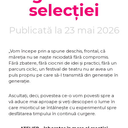
selecției
Publicată la 23 mai 2026
„Vom începe prin a spune deschis, frontal, că
măreția nu se naște niciodată fără compromis.
Fără zbatere, fără ciocniri de idei și practici, fără un
parcurs ciclic, un festival de teatru nu ar avea un
puls propriu pe care să-l transmită din generație în
generație.
Ascultați, deci, povestea ce-o vom povesti spre a
vă aduce mai aproape și veți descoperi o lume în
care mioriticul se întâlnește cu experimentul spre
desfătarea timpului în continuă curgere.