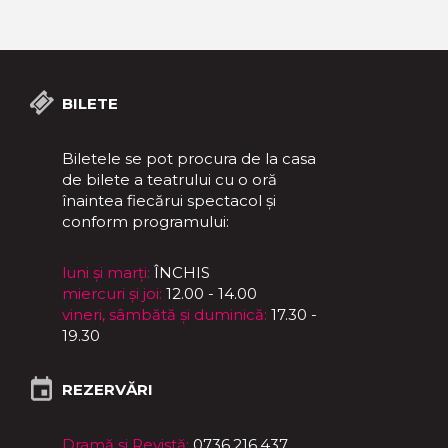
BILETE
Biletele se pot procura de la casa
de bilete a teatrului cu o oră
înaintea fiecărui spectacol și
conform programului:
luni și marți:
ÎNCHIS
miercuri și joi:
12.00 - 14.00
vineri, sâmbătă și duminică:
17.30 -
19.30
REZERVĂRI
Dramă și Revistă:
0736.216.437