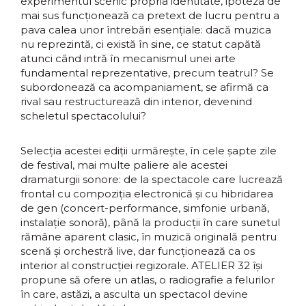
experimentul scenic propria identitate, ipoteza de
mai sus funcționează ca pretext de lucru pentru a
pava calea unor întrebări esențiale: dacă muzica
nu reprezintă, ci există în sine, ce statut capătă
atunci când intră în mecanismul unei arte
fundamental reprezentative, precum teatrul? Se
subordonează ca acompaniament, se afirmă ca
rival sau restructurează din interior, devenind
scheletul spectacolului?
Selecția acestei ediții urmărește, în cele șapte zile
de festival, mai multe paliere ale acestei
dramaturgii sonore: de la spectacole care lucrează
frontal cu compoziția electronică și cu hibridarea
de gen (concert-performance, simfonie urbană,
instalație sonoră), până la producții în care sunetul
rămâne aparent clasic, în muzică originală pentru
scenă și orchestră live, dar funcționează ca os
interior al construcției regizorale. ATELIER 32 își
propune să ofere un atlas, o radiografie a felurilor
în care, astăzi, a asculta un spectacol devine