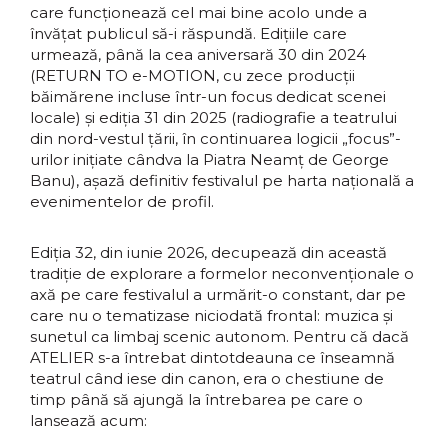
care funcționează cel mai bine acolo unde a
învățat publicul să-i răspundă. Edițiile care
urmează, până la cea aniversară 30 din 2024
(RETURN TO e-MOTION, cu zece producții
băimărene incluse într-un focus dedicat scenei
locale) și ediția 31 din 2025 (radiografie a teatrului
din nord-vestul țării, în continuarea logicii „focus”-
urilor inițiate cândva la Piatra Neamț de George
Banu), așază definitiv festivalul pe harta națională a
evenimentelor de profil.
Ediția 32, din iunie 2026, decupează din această
tradiție de explorare a formelor neconvenționale o
axă pe care festivalul a urmărit-o constant, dar pe
care nu o tematizase niciodată frontal: muzica și
sunetul ca limbaj scenic autonom. Pentru că dacă
ATELIER s-a întrebat dintotdeauna ce înseamnă
teatrul când iese din canon, era o chestiune de
timp până să ajungă la întrebarea pe care o
lansează acum: