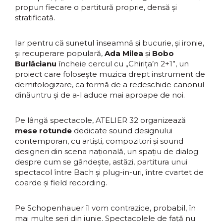
propun fiecare o partitură proprie, densă și
stratificată.
Iar pentru că sunetul înseamnă și bucurie, și ironie,
și recuperare populară,
Ada Milea
și
Bobo
Burlăcianu
încheie cercul cu „Chirița’n 2+1”, un
proiect care folosește muzica drept instrument de
demitologizare, ca formă de a redeschide canonul
dinăuntru și de a-l aduce mai aproape de noi.
Pe lângă spectacole, ATELIER 32 organizează
mese rotunde
dedicate sound designului
contemporan, cu artiști, compozitori și sound
designeri din scena națională, un spațiu de dialog
despre cum se gândește, astăzi, partitura unui
spectacol între Bach și plug-in-uri, între cvartet de
coarde și field recording.
Pe Schopenhauer îl vom contrazice, probabil, în
mai multe seri din iunie. Spectacolele de față nu