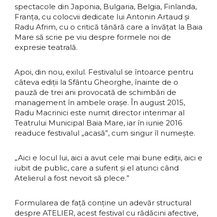
spectacole din Japonia, Bulgaria, Belgia, Finlanda,
Franța, cu colocvii dedicate lui Antonin Artaud și
Radu Afrim, cu o critică tânără care a învățat la Baia
Mare să scrie pe viu despre formele noi de
expresie teatrală.
Apoi, din nou, exilul. Festivalul se întoarce pentru
câteva ediții la Sfântu Gheorghe, înainte de o
pauză de trei ani provocată de schimbări de
management în ambele orașe. În august 2015,
Radu Macrinici este numit director interimar al
Teatrului Municipal Baia Mare, iar în iunie 2016
readuce festivalul „acasă”, cum singur îl numește.
„Aici e locul lui, aici a avut cele mai bune ediții, aici e
iubit de public, care a suferit și el atunci când
Atelierul a fost nevoit să plece.”
Formularea de față conține un adevăr structural
despre ATELIER, acest festival cu rădăcini afective,