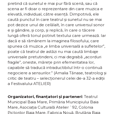
pretind că sunetul e mai pur fără scenă, sau că
scena ar fi doar o reprezentare din care muzica e
elevată, individual, către esență. Dimpotrivă, ele
caută punctul în care teatrul și sunetul nu se mai
pot dezice unul de celălalt, în care universul sonor
e și gândire, și corp, și replică, în care o tăcere
lungă oferă tonul potrivit textului care urmează. Iar
dacă e să rămânem la imaginea filosofului, care
spunea că muzica „e limba universală a sufletelor”,
poate că teatrul de astăzi nu mai caută limbaje
universale pretutindeni, ci mai degrabă „acorduri
fragile”, oneste, mărețe prin efemeritatea lor,
capabile să traducă intraductibilul într-o continuă
negociere a sensurilor.”
(Amalia Tănase, teatrolog și
critic de teatru – selecționerul celei de-a 32-a ediții
a Festivalului ATELIER)
Organizatori, finanțatori și parteneri
: Teatrul
Municipal Baia Mare, Primăria Municipiului Baia
Mare, Asociația Culturală Atelier `92, Colonia
Pictorilor Baia Mare, Fabrica Nouă, Brutăria Baia