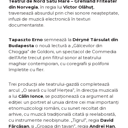
Teatrul de Nord Satu Mare – Grenland Friteater
din Norvegia
, în regia lui
Victor Olăhuț
,
traversează absurdul prin chei sonore neașteptate,
infuzii de muzică electronică în texturi
documentariste.
Tapaszto Erno
semnează la
Déryné Társulat din
Budapesta
o nouă lectură a „Gâlcevilor din
Chioggia” de Goldoni, un spectacol de Commedia
dell’Arte trecut prin filtrul sonor al teatrului
maghiar contemporan, cu coregrafii și polifonii
împletite cu fler.
Trei producții ale teatrului-gazdă completează
arcul. „O seară cu Iosif Herțea”, în direcția muzicală
a lui
Călin Ionce
, se poziționează ca argument al
ediției: un portret al unuia dintre cei mai importanți
etnomuzicologi români, cu sunet recoltat din
arhive, cu muzică tradițională citată și reelaborată,
cu instrumente neobișnuite. „Tigrul”, regia
David
Fărcășan
, și „Groapa din tavan”, regia
Andrei Han
,