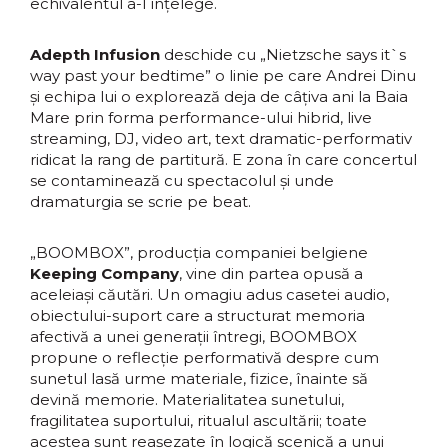
echivalentul a-l înțelege.
Adepth Infusion
deschide cu „Nietzsche says it`s
way past your bedtime” o linie pe care Andrei Dinu
și echipa lui o explorează deja de câțiva ani la Baia
Mare prin forma performance-ului hibrid, live
streaming, DJ, video art, text dramatic-performativ
ridicat la rang de partitură. E zona în care concertul
se contaminează cu spectacolul și unde
dramaturgia se scrie pe beat.
„BOOMBOX”, producția companiei belgiene
Keeping Company
, vine din partea opusă a
aceleiași căutări. Un omagiu adus casetei audio,
obiectului-suport care a structurat memoria
afectivă a unei generații întregi, BOOMBOX
propune o reflecție performativă despre cum
sunetul lasă urme materiale, fizice, înainte să
devină memorie. Materialitatea sunetului,
fragilitatea suportului, ritualul ascultării; toate
acestea sunt reașezate în logică scenică a unui