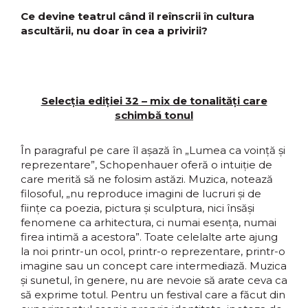
Ce devine teatrul când îl reînscrii în cultura
ascultării, nu doar în cea a privirii?
Selecția ediției 32 – mix de tonalități care
schimbă tonul
În paragraful pe care îl așază în „Lumea ca voință și
reprezentare”, Schopenhauer oferă o intuiție de
care merită să ne folosim astăzi. Muzica, notează
filosoful, „nu reproduce imagini de lucruri și de
ființe ca poezia, pictura și sculptura, nici însăși
fenomene ca arhitectura, ci numai esența, numai
firea intimă a acestora”. Toate celelalte arte ajung
la noi printr-un ocol, printr-o reprezentare, printr-o
imagine sau un concept care intermediază. Muzica
și sunetul, în genere, nu are nevoie să arate ceva ca
să exprime totul. Pentru un festival care a făcut din