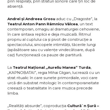
prin respirații, prin straturi sonore care țin loc de
absență.
Andrei și Andreea Grosu
aduc cu „Dragoste”, la
Teatrul Anton Pann Râmnicu Vâlcea
, un text
contemporan, omagiu al dramaturgiei cehoviene,
în care sintaxa replicii e deja muzicală. Ritmul
propriu al cuplului ca și pivot de construcție a
spectacolului, sincopele intimității, tăcerile lungi
(apăsătoare sau cu valențe vindecătoare, după
caz) funcționează ca pauze de partitură.
La
Teatrul Național „Aureliu Manea” Turda
,
„KAPNOBATAI”, regia Mihai Gligan, lucrează cu un
strat ritualic în care sunete primordiale, voci care
urcă din substrat mitologic în contemporaneitate
creează o teatralitate în care muzica precede
limba.
„Realități absurde”, coproducția
Cultură`n Șură –