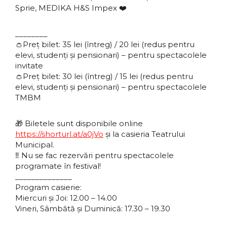
Sprie, MEDIKA H&S Impex
❤️
________
👛Preț bilet: 35 lei (întreg) / 20 lei (redus pentru
elevi, studenți și pensionari) – pentru spectacolele
invitate
👛Preț bilet: 30 lei (întreg) / 15 lei (redus pentru
elevi, studenți și pensionari) – pentru spectacolele
TMBM
🎁 Biletele sunt disponibile online
https://shorturl.at/a0jVo
și la casieria Teatrului
Municipal.
‼️ Nu se fac rezervări pentru spectacolele
programate în festival!
______________
Program casierie:
Miercuri și Joi: 12.00 – 14.00
Vineri, Sâmbătă și Duminică: 17.30 – 19.30