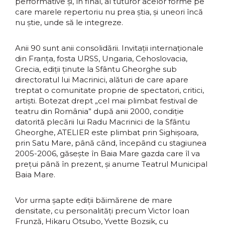
performative și, în final, al tuturor acelor forme pe
care marele repertoriu nu prea știa, și uneori încă
nu știe, unde să le integreze.
Anii 90 sunt anii consolidării. Invitații internaționale
din Franța, fosta URSS, Ungaria, Cehoslovacia,
Grecia, ediții ținute la Sfântu Gheorghe sub
directoratul lui Macrinici, alături de care apare
treptat o comunitate proprie de spectatori, critici,
artiști. Botezat drept „cel mai plimbat festival de
teatru din România” după anii 2000, condiție
datorită plecării lui Radu Macrinici de la Sfântu
Gheorghe, ATELIER este plimbat prin Sighișoara,
prin Satu Mare, până când, începând cu stagiunea
2005-2006, găsește în Baia Mare gazda care îl va
prețui până în prezent, și anume Teatrul Municipal
Baia Mare.
Vor urma șapte ediții băimărene de mare
densitate, cu personalități precum Victor Ioan
Frunză, Hikaru Otsubo, Yvette Bozsik, cu