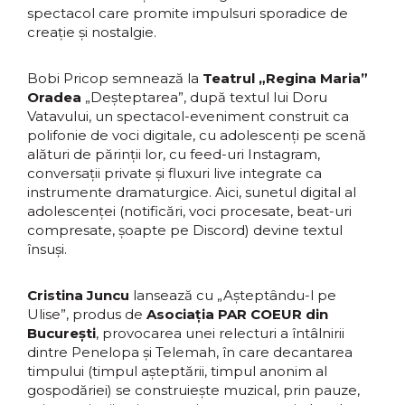
spectacol care promite impulsuri sporadice de
creație și nostalgie.
Bobi Pricop semnează la
Teatrul „Regina Maria”
Oradea
„Deșteptarea”, după textul lui Doru
Vatavului, un spectacol-eveniment construit ca
polifonie de voci digitale, cu adolescenți pe scenă
alături de părinții lor, cu feed-uri Instagram,
conversații private și fluxuri live integrate ca
instrumente dramaturgice. Aici, sunetul digital al
adolescenței (notificări, voci procesate, beat-uri
compresate, șoapte pe Discord) devine textul
însuși.
Cristina Juncu
lansează cu „Așteptându-l pe
Ulise”, produs de
Asociația PAR COEUR din
București
, provocarea unei relecturi a întâlnirii
dintre Penelopa și Telemah, în care decantarea
timpului (timpul așteptării, timpul anonim al
gospodăriei) se construiește muzical, prin pauze,