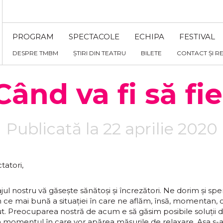
PROGRAM
SPECTACOLE
ECHIPA
FESTIVAL
DESPRE TMBM
ȘTIRI DIN TEATRU
BILETE
CONTACT ȘI R
Când va fi să fie
Publicată la 22 aprilie 2020
tatori,
l nostru vă găsește sănătoși și încrezători. Ne dorim și spe
n ce mai bună a situației în care ne aflăm, însă, momentan, 
ut. Preocuparea nostră de acum e să găsim posibile soluții 
, în momentul în care vor apărea măsurile de relaxare. Așa s