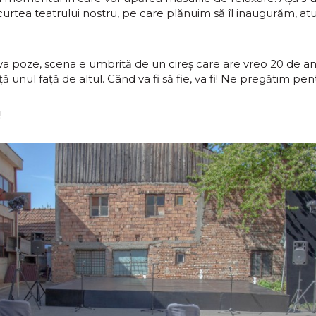
 curtea teatrului nostru, pe care plănuim să îl inaugurăm, at
a poze, scena e umbrită de un cireș care are vreo 20 de a
ță unul față de altul. Când va fi să fie, va fi! Ne pregătim pen
!