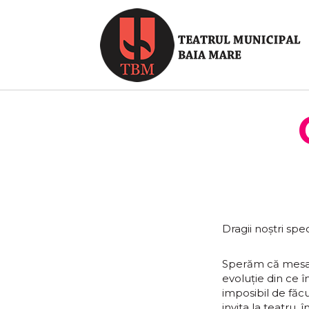
Dragii noștri spec
Sperăm că mesaju
evoluție din ce î
imposibil de făc
invita la teatru