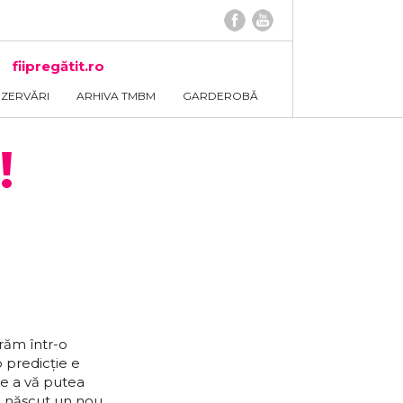
fiipregătit.ro
EZERVĂRI
ARHIVA TMBM
GARDEROBĂ
!
răm într-o
o predicție e
de a vă putea
-a născut un nou