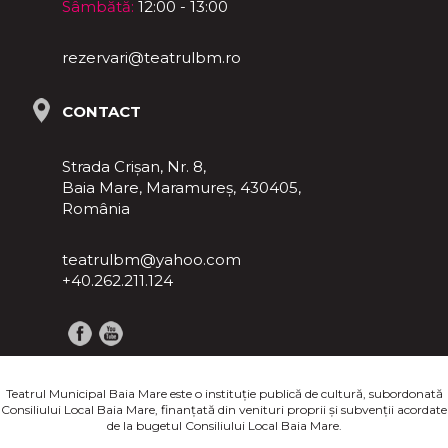
Sâmbătă:
12:00 - 13:00
rezervari@teatrulbm.ro
CONTACT
Strada Crișan, Nr. 8,
Baia Mare, Maramureş, 430405,
România
teatrulbm@yahoo.com
+40.262.211.124
Teatrul Municipal Baia Mare este o instituţie publică de cultură, subordonată
Consiliului Local Baia Mare, finanţată din venituri proprii şi subvenţii acordate
de la bugetul Consiliului Local Baia Mare.