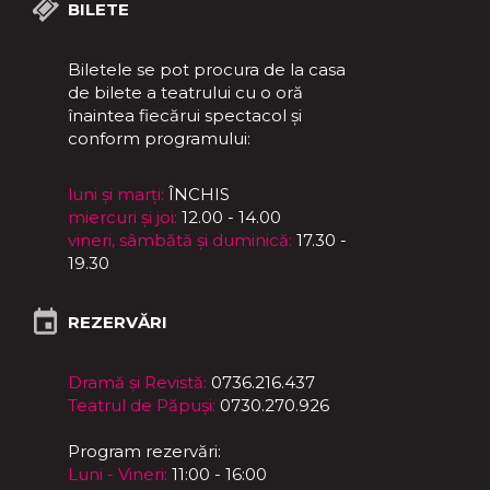
BILETE
Biletele se pot procura de la casa
de bilete a teatrului cu o oră
înaintea fiecărui spectacol și
conform programului:
luni și marți:
ÎNCHIS
miercuri și joi:
12.00 - 14.00
vineri, sâmbătă și duminică:
17.30 -
19.30
REZERVĂRI
Dramă și Revistă:
0736.216.437
Teatrul de Păpuși:
0730.270.926
Program rezervări:
Luni - Vineri:
11:00 - 16:00