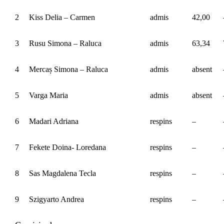
2
Kiss Delia – Carmen
admis
42,00
3
Rusu Simona – Raluca
admis
63,34
4
Mercaș Simona – Raluca
admis
absent
5
Varga Maria
admis
absent
6
Madari Adriana
respins
–
7
Fekete Doina- Loredana
respins
–
8
Sas Magdalena Tecla
respins
–
9
Szigyarto Andrea
respins
–