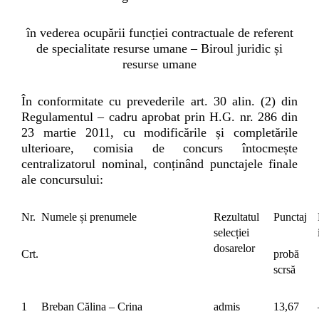
în vederea ocupării funcției contractuale de referent
de specialitate
resurse umane – Biroul juridic și
resurse umane
În conformitate cu prevederile art. 30 alin. (2) din
Regulamentul – cadru aprobat prin H.G. nr. 286 din
23 martie 2011, cu modificările și completările
ulterioare, comisia de concurs întocmește
centralizatorul nominal, conținând punctajele finale
ale concursului:
Nr.
Numele și prenumele
Rezultatul
Punctaj
selecției
dosarelor
Crt.
probă
scrsă
1
Breban Călina – Crina
admis
13,67