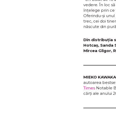
vedere. În loc să
înțelege prin ce
Oferindu-și unul 
trec, cei doi tine
născute din pură
Din distribuția 
Hotcaș, Sanda S
Mircea Gligor, 
_______________
MIEKO KAWAK
autoarea bestsel
Times
Notable Bo
cărți ale anului 
_______________