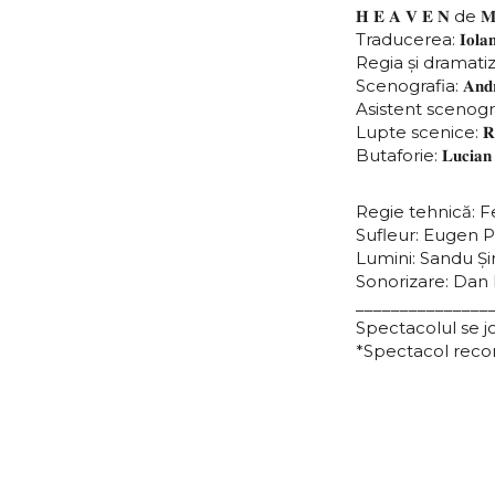
𝐇 𝐄 𝐀 𝐕 𝐄 𝐍 de 𝐌
Traducerea: 𝐈𝐨𝐥𝐚𝐧𝐝
Regia și dramatizarea
Scenografia: 𝐀𝐧𝐝𝐫𝐞
Asistent scenografie:
Lupte scenice: 𝐑𝐚𝐮
Butaforie: 𝐋𝐮𝐜𝐢𝐚𝐧 𝐌
Regie tehnică: F
Sufleur: Eugen 
Lumini: Sandu Ș
Sonorizare: Dan
_______________
Spectacolul se j
*Spectacol reco