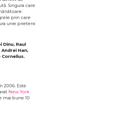
ută. Singura care
emănătoare.
grele prin care
ura unei prietenii
i Dinu, Raul
, Andrei Han,
 Cornelius.
în 2006. Este
arat
New York
le mai bune 10