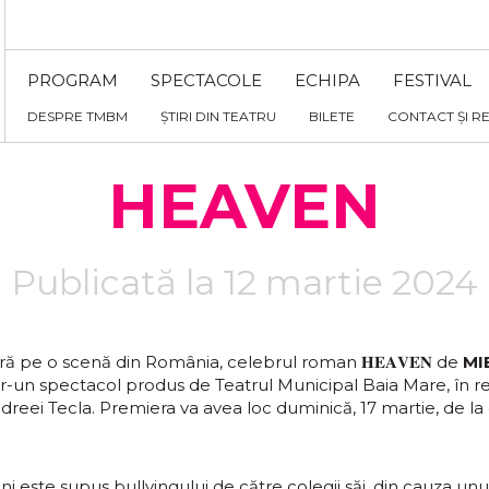
PROGRAM
SPECTACOLE
ECHIPA
FESTIVAL
DESPRE TMBM
ȘTIRI DIN TEATRU
BILETE
CONTACT ȘI R
HEAVEN
Publicată la 12 martie 2024
ă pe o scenă din România, celebrul roman 𝐇𝐄𝐀𝐕𝐄𝐍 de
MI
tr-un spectacol produs de Teatrul Municipal Baia Mare, în re
dreei Tecla. Premiera va avea loc duminică, 17 martie, de la o
ni este supus bullyingului de către colegii săi, din cauza un