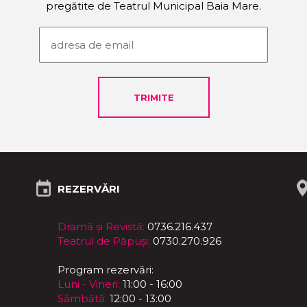
pregătite de Teatrul Municipal Baia Mare.
REZERVĂRI
Dramă și Revistă:
0736.216.437
Teatrul de Păpuși:
0730.270.926
Program rezervări:
Luni - Vineri:
11:00 - 16:00
Sâmbătă:
12:00 - 13:00