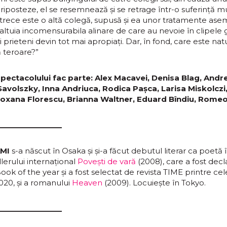
 riposteze, el se resemnează și se retrage într-o suferință m
 trece este o altă colegă, supusă și ea unor tratamente as
altuia incomensurabila alinare de care au nevoie în clipele 
ri prieteni devin tot mai apropiați. Dar, în fond, care este nat
 teroare?”
spectacolului fac parte: Alex Macavei, Denisa Blag, Andre
avolszky, Inna Andriuca, Rodica Pașca, Larisa Miskolczi
Roxana Florescu, Brianna Waltner, Eduard Bîndiu, Romeo
________________
AMI
s-a născut în Osaka și și-a făcut debutul literar ca poetă 
lerului internațional
Povești de vară
(2008), care a fost decl
ok of the year și a fost selectat de revista TIME printre ce
2020, și a romanului
Heaven
(2009). Locuiește în Tokyo.
________________