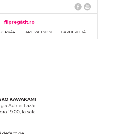
fiipregătit.ro
EZERVĂRI
ARHIVA TMBM
GARDEROBĂ
EKO KAWAKAMI
gia Adinei Lazăr
ra 19.00, la sala
ui defect de