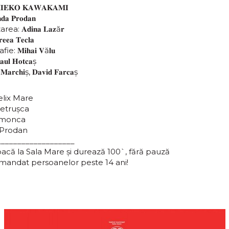
𝐈𝐄𝐊𝐎 𝐊𝐀𝐖𝐀𝐊𝐀𝐌𝐈
 𝐏𝐫𝐨𝐝𝐚𝐧
: 𝐀𝐝𝐢𝐧𝐚 𝐋𝐚𝐳ă𝐫
𝐚 𝐓𝐞𝐜𝐥𝐚
 𝐌𝐢𝐡𝐚𝐢 𝐕ă𝐥𝐮
 𝐇𝐨𝐭𝐜𝐚ș
𝐫𝐜𝐡𝐢ș, 𝐃𝐚𝐯𝐢𝐝 𝐅𝐚𝐫𝐜𝐚ș
elix Mare
Petrușca
imonca
 Prodan
___________________
oacă la Sala Mare și durează 100`, fără pauză
mandat persoanelor peste 14 ani!