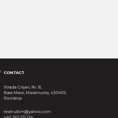
CONTACT
Strada Crișan, Nr. 8,
Baia Mare, Maramureş, 430405,
România
teatrulbm@yahoo.com
+40.262.211.124