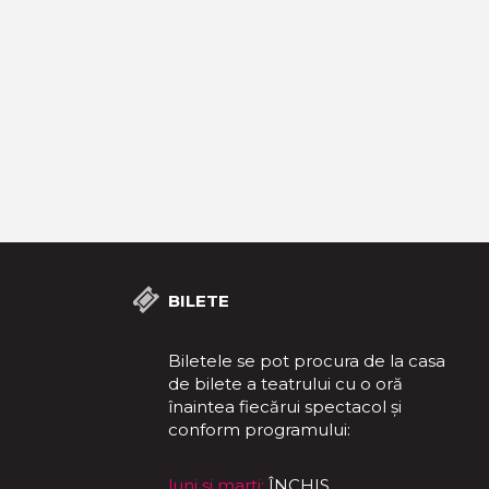
BILETE
Biletele se pot procura de la casa
de bilete a teatrului cu o oră
înaintea fiecărui spectacol și
conform programului:
luni și marți:
ÎNCHIS