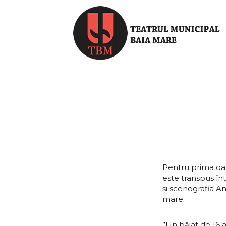
Pentru prima oar
este transpus în
și scenografia An
mare.
”Un băiat de 16 a