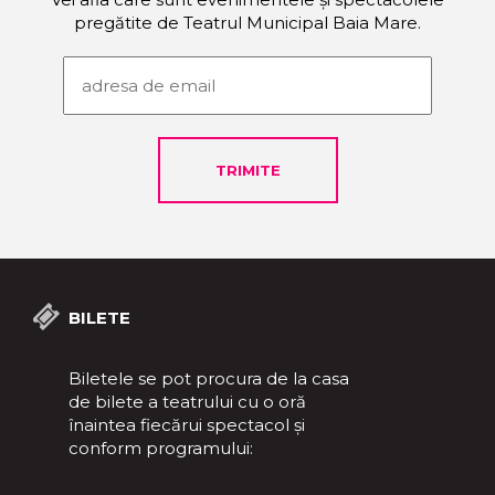
pregătite de Teatrul Municipal Baia Mare.
BILETE
Biletele se pot procura de la casa
de bilete a teatrului cu o oră
înaintea fiecărui spectacol și
conform programului: