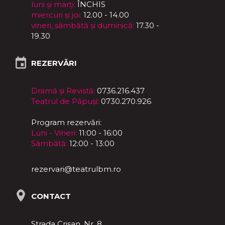
luni și marți:
ÎNCHIS
miercuri și joi:
12.00 - 14.00
vineri, sâmbătă și duminică:
17.30 -
19.30
REZERVĂRI
Dramă și Revistă:
0736.216.437
Teatrul de Păpuși:
0730.270.926
Program rezervări:
Luni - Vineri:
11:00 - 16:00
Sâmbătă:
12:00 - 13:00
rezervari@teatrulbm.ro
CONTACT
Strada Crișan, Nr. 8,