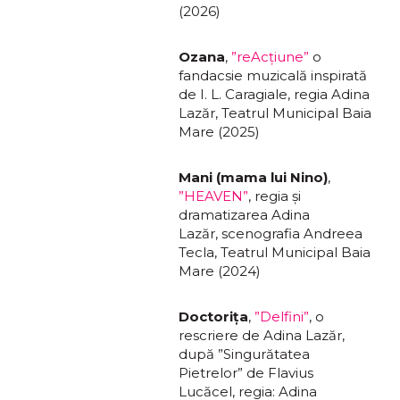
(2026)
Ozana
,
”reAcțiune”
o
fandacsie muzicală inspirată
de I. L. Caragiale, regia Adina
Lazăr, Teatrul Municipal Baia
Mare (2025)
Mani (mama lui Nino)
,
”HEAVEN”
, regia și
dramatizarea Adina
Lazăr, scenografia Andreea
Tecla, Teatrul Municipal Baia
Mare (2024)
Doctorița
,
”Delfini”
, o
rescriere de Adina Lazăr,
după ”Singurătatea
Pietrelor” de Flavius
Lucăcel, regia: Adina