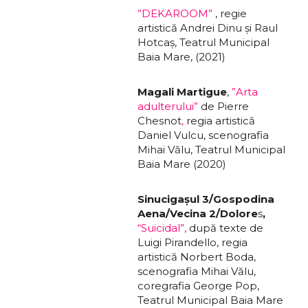
”DEKAROOM”
, regie
artistică Andrei Dinu și Raul
Hotcaș, Teatrul Municipal
Baia Mare, (2021)
Magali Martigue
,
”Arta
adulterului”
de Pierre
Chesnot
,
regia artistică
Daniel Vulcu, scenografia
Mihai Vălu, Teatrul Municipal
Baia Mare (2020)
Sinucigașul 3/Gospodina
Aena/Vecina 2/Dolore
s
,
“Suicidal”,
după texte de
Luigi Pirandello, regia
artistică Norbert Boda,
scenografia Mihai Vălu,
coregrafia George Pop,
Teatrul Municipal Baia Mare