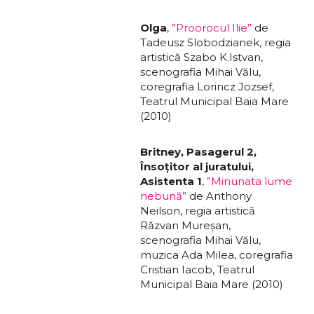
Olga
,
”Proorocul Ilie”
de
Tadeusz Slobodzianek, regia
artistică Szabo K.Istvan,
scenografia Mihai Vălu,
coregrafia Lorincz Jozsef,
Teatrul Municipal Baia Mare
(2010)
Britney, Pasagerul 2,
Însoţitor al juratului,
Asistenta 1
,
”Minunata lume
nebună”
de Anthony
Neilson, regia artistică
Răzvan Mureșan,
scenografia Mihai Vălu,
muzica Ada Milea, coregrafia
Cristian Iacob, Teatrul
Municipal Baia Mare (2010)