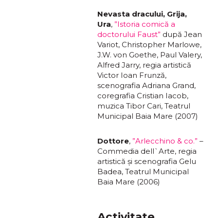
Nevasta dracului, Grija,
Ura
,
”Istoria comică a
doctorului Faust”
după Jean
Variot, Christopher Marlowe,
J.W. von Goethe, Paul Valery,
Alfred Jarry, regia artistică
Victor Ioan Frunză,
scenografia Adriana Grand,
coregrafia Cristian Iacob,
muzica Tibor Cari, Teatrul
Municipal Baia Mare (2007)
Dottore
,
”Arlecchino & co.”
–
Commedia dell`Arte, regia
artistică și scenografia Gelu
Badea, Teatrul Municipal
Baia Mare (2006)
Activitate