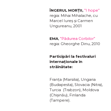
ÎNGERUL MORŢII,
”I hope”
regia: Mihai Mihalache, cu
Marcel Iureş şi Carmen
Ungureanu, 2001
EMA
,
”Pădurea Corbilor”
regia: Gheorghe Dinu, 2010
Participări la festivaluri
internaţionale în
străinătate:
Franţa (Marsilia), Ungaria
(Budapesta), Slovacia (Nitra),
Turcia (Trabzon), Moldova
(Chişinău), Finlanda
(Tampere).