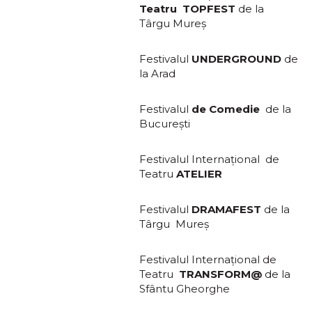
Teatru
TOPFEST
de la
Târgu Mureş
Festivalul
UNDERGROUND
de
la Arad
Festivalul
de Comedie
de la
Bucureşti
Festivalul Internaţional de
Teatru
ATELIER
Festivalul
DRAMAFEST
de la
Târgu Mureş
Festivalul Internaţional de
Teatru
TRANSFORM@
de la
Sfântu Gheorghe