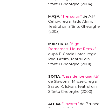
Sfântu Gheorghe (2004)
MAŞA
,
”Trei surori”
de A.P.
Cehov, regia Radu Afrim,
Teatrul din Sfântu Gheorghe
(2003)
MARTIRIO
,
”Alge-
Bernarda’s House Remix”
după F. Garcia Lorca, regia
Radu Afrim, Teatrul din
Sfântu Gheorghe (2001)
SOŢIA
,
”Casa de pe graniţă”
de Slawomir Mrozek, regia
Szabo K. Istvan, Teatrul din
Sfântu Gheorghe (2000)
ALEXA
,
”Lazaret”
de Brunea