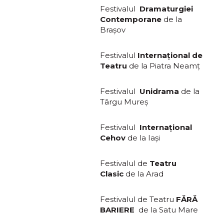
Festivalul
Dramaturgiei
Contemporane
de la
Braşov
Festivalul
Internaţional de
Teatru
de la Piatra Neamţ
Festivalul
Unidrama
de la
Târgu Mureş
Festivalul
Internaţional
Cehov
de la Iaşi
Festivalul de
Teatru
Clasic
de la Arad
Festivalul de Teatru
FĂRĂ
BARIERE
de la Satu Mare