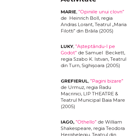
MARIE
,
”Opiniile unui clovn”
de Heinrich Boll, regia
Andras Lorant, Teatrul „Maria
Filotti” din Brăila (2005)
LUKY
,
”Aşteptându-l pe
Godot
”
de Samuel Beckett,
regia Szabo K. Istvan, Teatrul
din Turn, Sighişoara (2005)
GREFIERUL
,
”Pagini bizare”
de Urmuz, regia Radu
Macrinici, LIP THEATRE &
Teatrul Municipal Baia Mare
(2005)
IAGO,
”Othello”
de William
Shakespeare, regia Teodora
Herghelegiu, Teatrul din