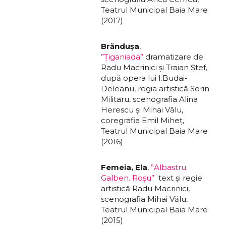
Teatrul Municipal Baia Mare
(2017)
Brăndușa
,
”Țiganiada”
dramatizare de
Radu Macrinici și Traian Ștef,
după opera lui I.Budai-
Deleanu, regia artistică Sorin
Militaru, scenografia Alina
Herescu și Mihai Vălu,
coregrafia Emil Miheț,
Teatrul Municipal Baia Mare
(2016)
Femeia, Ela
,
”Albastru.
Galben. Roșu”
text și regie
artistică Radu Macrinici,
scenografia Mihai Vălu,
Teatrul Municipal Baia Mare
(2015)