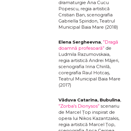
dramaturgie Ana Cucu
Popescu, regia artistică
Cristian Ban, scenografia
Gabriella Spiridon, Teatrul
Municipal Baia Mare (2018)
Elena Sergheevna
,
”Dragă
doamnă profesoară”
de
Ludmila Razumovskaia,
regia artistică Andrei Măjeri,
scenografia Irina Chirilă,
coregrafia Raul Hotcaș,
Teatrul Municipal Baia Mare
(2017)
Văduva Catarina, Bubulina
,
”Zorba’s Dionysos”
scenariu
de Marcel Țop inspirat de
opera lui Nikos Kazantzakis,
regia artistică Marcel Țop,
scenografia Anca Cernea,