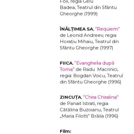
Fox, regia Gelu
Badea, Teatrul din Sfântu
Gheorghe (1999)
ÎNĂLŢIMEA SA
,
”Requiem”
de Leonid Andreev, regia
Horaţiu Mihaiu, Teatrul din
Sfântu Gheorghe (1997)
FIICA
,
”Evanghelia după
Toma”
de Radu Macrinici,
regia: Bogdan Voicu, Teatrul
din Sfântu Gheorghe (1996)
ZINCUŢA
,
”Chira Chiralina”
de Panait Istrati, regia
Cătălina Buzoianu, Teatrul
„Maria Filotti” Brăila (1996)
Film: