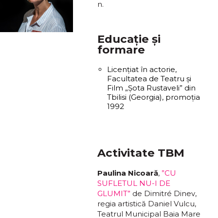
n.
Educație și
formare
Licențiat în actorie,
Facultatea de Teatru şi
Film „Şota Rustaveli” din
Tbilisi (Georgia), promoţia
1992
Activitate TBM
Paulina Nicoară
,
”CU
SUFLETUL NU-I DE
GLUMIT”
de
Dimitré Dinev
,
regia artistică Daniel Vulcu,
Teatrul Municipal Baia Mare