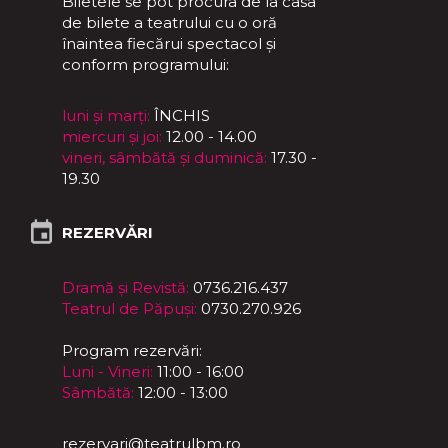
Biletele se pot procura de la casa
de bilete a teatrului cu o oră
înaintea fiecărui spectacol și
conform programului:
luni și marți:
ÎNCHIS
miercuri și joi:
12.00 - 14.00
vineri, sâmbătă și duminică:
17.30 -
19.30
REZERVĂRI
Dramă și Revistă:
0736.216.437
Teatrul de Păpuși:
0730.270.926
Program rezervări:
Luni - Vineri:
11:00 - 16:00
Sâmbătă:
12:00 - 13:00
rezervari@teatrulbm.ro