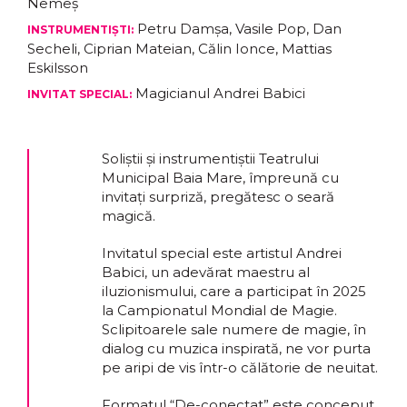
Nemeș
Petru Damșa, Vasile Pop, Dan
INSTRUMENTIȘTI:
Secheli, Ciprian Mateian, Călin Ionce, Mattias
Eskilsson
Magicianul Andrei Babici
INVITAT SPECIAL:
Soliștii și instrumentiștii Teatrului
Municipal Baia Mare, împreună cu
invitați surpriză, pregătesc o seară
magică.
Invitatul special este artistul Andrei
Babici, un adevărat maestru al
iluzionismului, care a participat în 2025
la Campionatul Mondial de Magie.
Sclipitoarele sale numere de magie, în
dialog cu muzica inspirată, ne vor purta
pe aripi de vis într-o călătorie de neuitat.
Formatul “De-conectat” este conceput