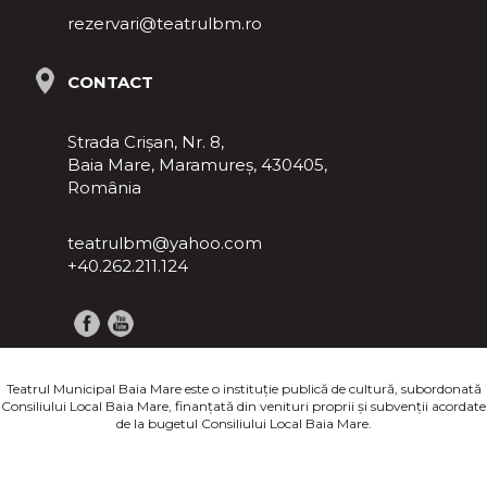
rezervari@teatrulbm.ro
CONTACT
Strada Crișan, Nr. 8,
Baia Mare, Maramureş, 430405,
România
teatrulbm@yahoo.com
+40.262.211.124
Teatrul Municipal Baia Mare este o instituţie publică de cultură, subordonată
Consiliului Local Baia Mare, finanţată din venituri proprii şi subvenţii acordate
de la bugetul Consiliului Local Baia Mare.