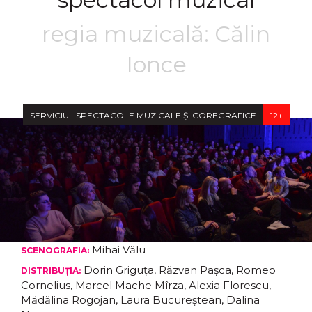
regia muzicală: Călin
Ionce
SERVICIUL SPECTACOLE MUZICALE ȘI COREGRAFICE
12+
Mihai Vălu
SCENOGRAFIA:
Dorin Griguța, Răzvan Pașca, Romeo
DISTRIBUȚIA:
Cornelius, Marcel Mache Mîrza, Alexia Florescu,
Mădălina Rogojan, Laura Bucureștean, Dalina