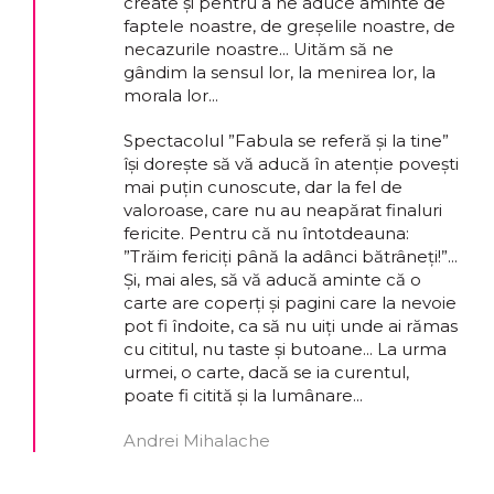
create și pentru a ne aduce aminte de
faptele noastre, de greșelile noastre, de
necazurile noastre... Uităm să ne
gândim la sensul lor, la menirea lor, la
morala lor...
Spectacolul ”Fabula se referă și la tine”
își dorește să vă aducă în atenție povești
mai puțin cunoscute, dar la fel de
valoroase, care nu au neapărat finaluri
fericite. Pentru că nu întotdeauna:
”Trăim fericiți până la adânci bătrâneți!”...
Și, mai ales, să vă aducă aminte că o
carte are coperți și pagini care la nevoie
pot fi îndoite, ca să nu uiți unde ai rămas
cu cititul, nu taste și butoane... La urma
urmei, o carte, dacă se ia curentul,
poate fi citită și la lumânare...
Andrei Mihalache