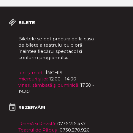
BILETE
Biletele se pot procura de la casa
de bilete a teatrului cu o oră
înaintea fiecărui spectacol și
conform programului:
luni și marți:
ÎNCHIS
miercuri și joi:
12.00 - 14.00
vineri, sâmbătă și duminică:
17.30 -
19.30
REZERVĂRI
Dramă și Revistă:
0736.216.437
Teatrul de Păpuși:
0730.270.926