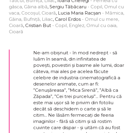
Tăticul, Bufniță, Liliac
, Ioana Cheregi
- Femeia cu
gâsca, Găina albă
, Sergiu Tăbăcaru
- Copil, Omul cu
vaca, Cocoșul, Cioară
, Lucia Maria Racșan
- Mămica,
Găina, Bufniță, Liliac
, Carol Erdos
- Omul cu mere,
Cioară
, Cristian But
- Copil, Englez, Omul cu oaia,
Cioară
Ne-am obișnuit - în mod nedrept - să
luăm în seamă, din infinitatea de
povești, povestiri și basme ale lumii, doar
câteva, mai ales pe acelea făcute
celebre de industria cinematografică a
desenelor animate, cum ar fi:
”Cenușăreasa”, ”Mica Sirenă”, ”Albă ca
Zăpada”, ”Cei trei purceluși”... Pentru că
este mai ușor să le privim din fotoliu
decât să deschidem o carte și să le
citim... Ne lăsăm fermecați de feeria
imaginilor - fără să citim și să rostim
cuvinte care dispar - și uităm că au fost