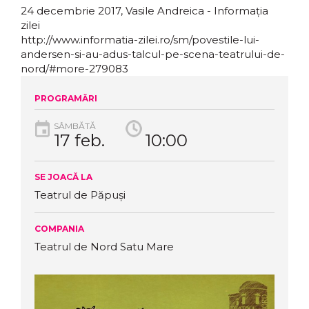
24 decembrie 2017, Vasile Andreica - Informația
zilei
http://www.informatia-zilei.ro/sm/povestile-lui-
andersen-si-au-adus-talcul-pe-scena-teatrului-de-
nord/#more-279083
PROGRAMĂRI
SÂMBĂTĂ
17 feb.
10:00
SE JOACĂ LA
Teatrul de Păpuși
COMPANIA
Teatrul de Nord Satu Mare