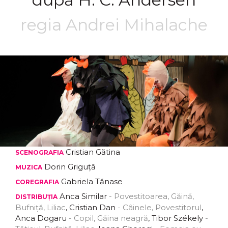
regia Andrei Mihalache
Cristian Gătina
SCENOGRAFIA
Dorin Griguță
MUZICA
Gabriela Tănase
COREGRAFIA
Anca Similar
- Povestitoarea, Găină,
DISTRIBUȚIA
Bufniță, Liliac
, Cristian Dan
- Câinele, Povestitorul
,
Anca Dogaru
- Copil, Găina neagră
, Tibor Székely
-