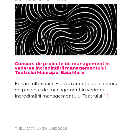
Concurs de proiecte de management în
vederea încredințării managementului
Teatrului Municipal Baia Mare
Editare ulterioară: Erată la anunțul de concurs
de proiecte de management în vederea
încredințării managementului Teatrului
(...)
PUBLICATĂ LA 30 IUNIE 2026