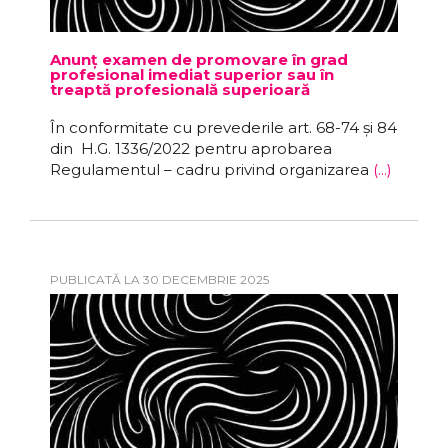
Anunț examen de promovare în grad
profesional imediat superior sau în
treaptă profesională superioară
În conformitate cu prevederile art. 68-74 și 84
din H.G. 1336/2022 pentru aprobarea
Regulamentul – cadru privind organizarea
(...)
PUBLICATĂ LA 30 DECEMBRIE 2025