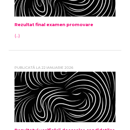
Rezultat final examen promovare
(...)
PUBLICATĂ LA 22 IANUARIE 2026