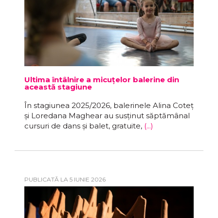
Ultima întâlnire a micuțelor balerine din
această stagiune
În stagiunea 2025/2026, balerinele Alina Coteț
și Loredana Maghear au susținut săptămânal
cursuri de dans și balet, gratuite,
(...)
PUBLICATĂ LA 5 IUNIE 2026