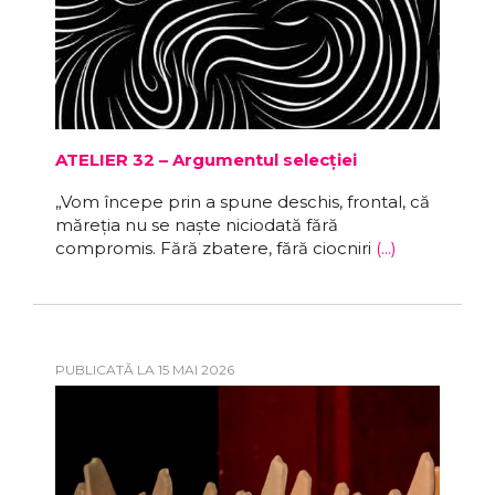
ATELIER 32 – Argumentul selecției
„Vom începe prin a spune deschis, frontal, că
măreția nu se naște niciodată fără
compromis. Fără zbatere, fără ciocniri
(...)
PUBLICATĂ LA 15 MAI 2026