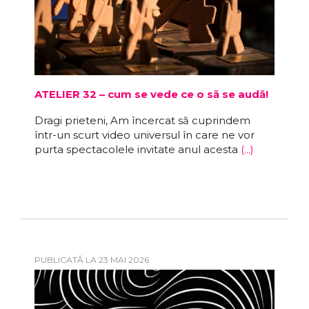
ATELIER 32 – cum se vede ce o să se audă!
Dragi prieteni, Am încercat să cuprindem
într-un scurt video universul în care ne vor
purta spectacolele invitate anul acesta
(...)
PUBLICATĂ LA 23 MAI 2026