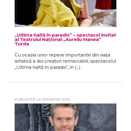
„Ultima haltă în paradis” – spectacol invitat
al Teatrului Național „Aureliu Manea”
Turda
Cu ocazia unor repere importante din viața
artistică a doi creatori remarcabili, spectacolul
„Ultima haltă în paradis”, în
(...)
PUBLICATĂ LA 26 MARTIE 2026