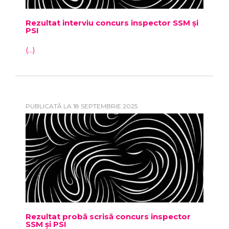
Rezultat interviu concurs inspector SSM și
PSI
(...)
PUBLICATĂ LA 18 SEPTEMBRIE 2025
Rezultat probă scrisă concurs inspector
SSM și PSI