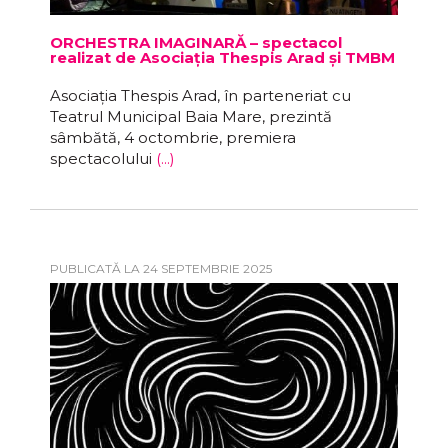
ORCHESTRA IMAGINARĂ – spectacol
realizat de Asociația Thespis Arad și TMBM
Asociația Thespis Arad, în parteneriat cu
Teatrul Municipal Baia Mare, prezintă
sâmbătă, 4 octombrie, premiera
spectacolului
(...)
PUBLICATĂ LA 24 SEPTEMBRIE 2025