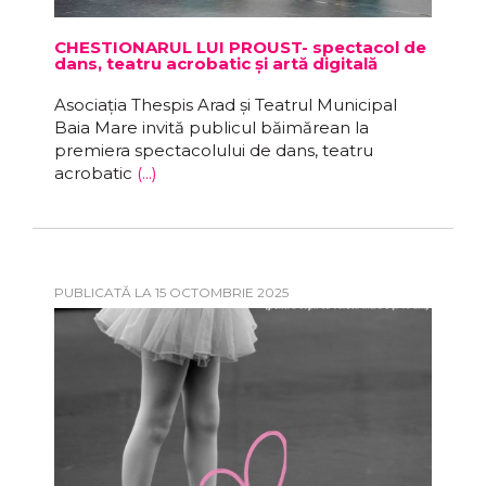
CHESTIONARUL LUI PROUST- spectacol de
dans, teatru acrobatic și artă digitală
Asociația Thespis Arad și Teatrul Municipal
Baia Mare invită publicul băimărean la
premiera spectacolului de dans, teatru
acrobatic
(...)
PUBLICATĂ LA 15 OCTOMBRIE 2025