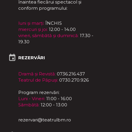
înaintea fiecărui spectacol și
conform programului:
luni și marți:
ÎNCHIS
miercuri și joi:
12.00 - 14.00
vineri, sâmbătă și duminică:
17.30 -
19.30
REZERVĂRI
Dramă și Revistă:
0736.216.437
Teatrul de Păpuși:
0730.270.926
Program rezervări:
Luni - Vineri:
11:00 - 16:00
Sâmbătă:
12:00 - 13:00
rezervari@teatrulbm.ro