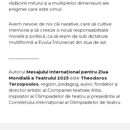
rădăcinii mitului şi a multiplelor dimensiuni ale
enigmei care este omul.
Avem nevoie de noi căi narative, care să cultive
memoria şi să creeze o nouă responsabilitate
morală şi politică, ca să ieşim de sub dictatura
multiformă a Evului Întunecat din ziua de azi.
_____________
Autorul
Mesajului Internațional pentru Ziua
Mondială a Teatrului 2025
este
Theodoros
Terzopoulos
, regizor, pedagog, autor, fondator şi
director artistic al Companiei teatrale Attis,
inspirator al Olimpiadelor de teatru şi preşedinte al
Comitetului internaţional al Olimpiadelor de teatru.