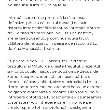
pe sine însuși într-o lumină falsă?
Întrebări care nu se pretează la răspunsuri
definitive, pentru că teatrul există și dăinuie
datorită întrebărilor fără răspuns. Întrebări stârnite
de Dionisos, trecând prin locul său de naștere,
arena teatrului antic, și continuându-și tăcut
călătoria de refugiat prin peisaje de război, astăzi,
de Ziua Mondială a Teatrului.
Să privim în ochii lui Dionisos, zeul extatic al
teatrului şi al Mitului ce uneşte trecutul, prezentul
şi viitorul, copilul născut de două ori de Zeus şi de
Semele, expresia identităţilor fluide, bărbat şi
femeie, mânios şi blând, divin şi animalic, la limita
dintre nebunie şi raţiune, ordine şi haos, un acrobat
pe graniţa dintre viaţă şi moarte. Dionisos pune o
întrebare ontologică fundamentală – ce înseamnă
toate astea? –, o întrebare care îl împinge pe
creator spre o tot mai profundă investigare a