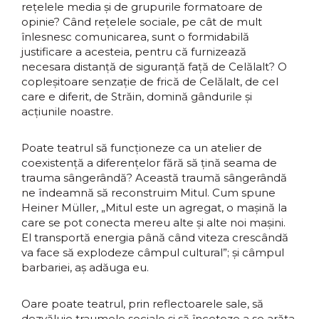
reţelele media şi de grupurile formatoare de
opinie? Când reţelele sociale, pe cât de mult
înlesnesc comunicarea, sunt o formidabilă
justificare a acesteia, pentru că furnizează
necesara distanţă de siguranţă faţă de Celălalt? O
copleşitoare senzaţie de frică de Celălalt, de cel
care e diferit, de Străin, domină gândurile şi
acţiunile noastre.
Poate teatrul să funcţioneze ca un atelier de
coexistenţă a diferenţelor fără să ţină seama de
trauma sângerândă? Această traumă sângerândă
ne îndeamnă să reconstruim Mitul. Cum spune
Heiner Müller, „Mitul este un agregat, o maşină la
care se pot conecta mereu alte şi alte noi maşini.
El transportă energia până când viteza crescândă
va face să explodeze câmpul cultural”; şi câmpul
barbariei, aş adăuga eu.
Oare poate teatrul, prin reflectoarele sale, să
dezvăluie traumele sociale şi să înceteze a se arăta