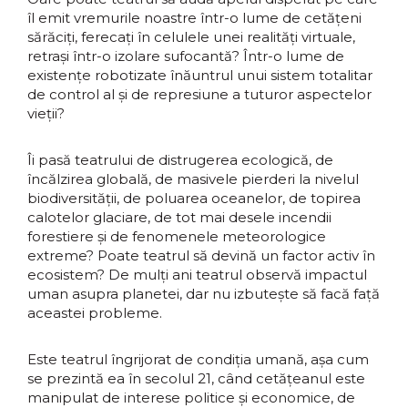
îl emit vremurile noastre într-o lume de cetăţeni
sărăciţi, ferecaţi în celulele unei realităţi virtuale,
retraşi într-o izolare sufocantă? Într-o lume de
existenţe robotizate înăuntrul unui sistem totalitar
de control al şi de represiune a tuturor aspectelor
vieţii?
Îi pasă teatrului de distrugerea ecologică, de
încălzirea globală, de masivele pierderi la nivelul
biodiversităţii, de poluarea oceanelor, de topirea
calotelor glaciare, de tot mai desele incendii
forestiere şi de fenomenele meteorologice
extreme? Poate teatrul să devină un factor activ în
ecosistem? De mulţi ani teatrul observă impactul
uman asupra planetei, dar nu izbuteşte să facă faţă
aceastei probleme.
Este teatrul îngrijorat de condiţia umană, aşa cum
se prezintă ea în secolul 21, când cetăţeanul este
manipulat de interese politice şi economice, de