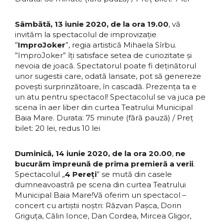
Sâmbătă, 13 iunie 2020, de la ora 19.00
, vă
invităm la spectacolul de improvizație
”
ImproJoker
”, regia artistică Mihaela Sîrbu.
”ImproJoker” îți satisface setea de curiozitate și
nevoia de joacă. Spectatorul poate fi deținătorul
unor sugestii care, odată lansate, pot să genereze
povești surprinzătoare, în cascadă. Prezența ta e
un atu pentru spectacol!
Spectacolul se va juca pe
scena în aer liber din curtea Teatrului Municipal
Baia Mare.
Durata: 75 minute (fără pauză) / Preț
bilet: 20 lei, redus 10 lei
Duminică, 14 iunie 2020, de la ora 20.00
,
ne
bucurăm împreună de prima premieră a verii
.
Spectacolul „
4 Pereți
” se mută din casele
dumneavoastră pe scena din curtea Teatrului
Municipal Baia Mare!Vă oferim un spectacol –
concert cu artiștii noștri: Răzvan Pașca, Dorin
Griguța, Călin Ionce, Dan Cordea, Mircea Gligor,