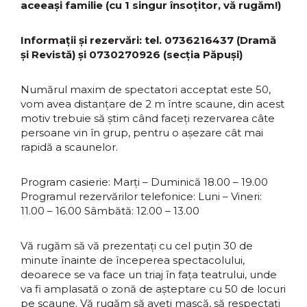
aceeași familie (cu 1 singur însoțitor, vă rugăm!)
Informații și rezervări: tel. 0736216437 (Dramă
și Revistă) și 0730270926 (secția Păpuși)
Numărul maxim de spectatori acceptat este 50,
vom avea distanțare de 2 m între scaune, din acest
motiv trebuie să știm când faceți rezervarea câte
persoane vin în grup, pentru o așezare cât mai
rapidă a scaunelor.
Program casierie: Marți – Duminică 18.00 – 19.00
Programul rezervărilor telefonice: Luni – Vineri:
11.00 – 16.00 Sâmbătă: 12.00 – 13.00
Vă rugăm să vă prezentați cu cel puțin 30 de
minute înainte de începerea spectacolului,
deoarece se va face un triaj în fața teatrului, unde
va fi amplasată o zonă de așteptare cu 50 de locuri
pe scaune. Vă rugăm să aveți mască, să respectați