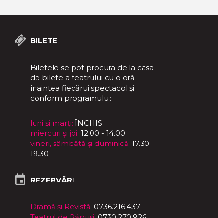
BILETE
Biletele se pot procura de la casa
de bilete a teatrului cu o oră
înaintea fiecărui spectacol și
conform programului:
luni și marți:
ÎNCHIS
miercuri și joi:
12.00 - 14.00
vineri, sâmbătă și duminică:
17.30 -
19.30
REZERVĂRI
Dramă și Revistă:
0736.216.437
Teatrul de Păpuși:
0730.270.926