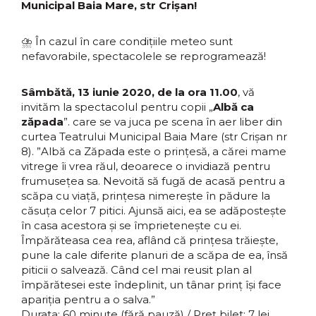
Municipal Baia Mare, str Crișan!
⛈ În cazul în care condițiile meteo sunt
nefavorabile, spectacolele se reprogramează!
Sâmbătă, 13 iunie 2020, de la ora 11.00
, vă
invităm la spectacolul pentru copii „
Albă ca
zăpada
”. care se va juca pe scena în aer liber din
curtea Teatrului Municipal Baia Mare (str Crișan nr
8). ”Albă ca Zăpada este o prințesă, a cărei mame
vitrege îi vrea răul, deoarece o invidiază pentru
frumusețea sa. Nevoită să fugă de acasă pentru a
scăpa cu viață, prințesa nimerește în pădure la
căsuța celor 7 pitici. Ajunsă aici, ea se adăpostește
în casa acestora și se împrietenește cu ei.
Împărăteasa cea rea, aflând că prințesa trăiește,
pune la cale diferite planuri de a scăpa de ea, însă
piticii o salvează. Când cel mai reusit plan al
împărătesei este îndeplinit, un tânar prinț își face
apariția pentru a o salva.”
Durata: 60 minute (fără pauză) / Preț bilet: 7 lei