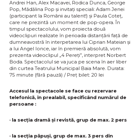
Andrei Han, Alex Macavei, Rodica Dunca, George
Pop, Mădălina Pop și invitați speciali: Adam Jenei
(participant la Românii au talent!) și Paula Coteț,
care ne prezintă un moment de pop-opera. În
timpul spectacolului, vom proiecta două
videoclipuri realizate în perioada distanțării față de
dumneavostră în interpetarea lui Ciprian Mateian și
a lui Angel Ionce, iar în premieră absolută, vom
prezenta videoclipul „4 Pereți”, interpret Norbert
Boda.
Spectacolul se va juca pe scena în aer liber
din curtea Teatrului Municipal Baia Mare. Durata:
75 minute (fără pauză) / Preț bilet: 20 lei
Accesul la spectacole se face cu rezervare
telefonică, în prealabil, specificând numărul de
persoane :
· la secția dramă și revistă, grup de max. 2 pers
· la secția păpuși, grup de max. 3 pers din