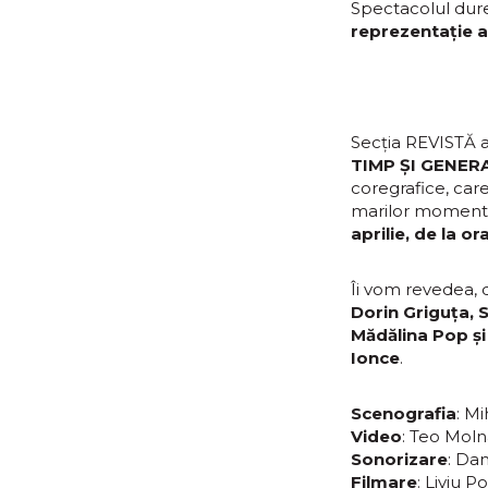
Spectacolul dure
reprezentație a
Secția REVISTĂ 
TIMP ȘI GENERAȚ
coregrafice, care
marilor momente 
aprilie, de la or
Îi vom revedea, d
Dorin Griguța, 
Mădălina Pop și 
Ionce
.
Scenografia
: Mi
Video
: Teo Moln
Sonorizare
: Da
Filmare
: Liviu P