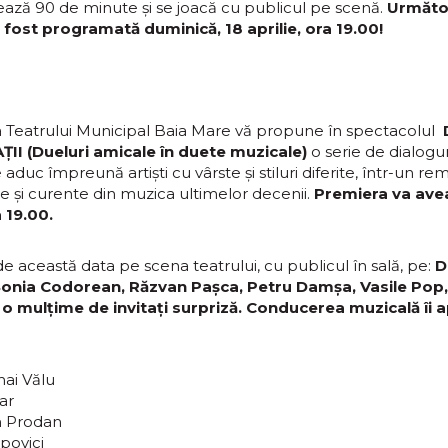
ază 90 de minute și se joacă cu publicul pe scenă.
Următo
 fost programată duminică, 18 aprilie, ora 19.00!
a Teatrului Municipal Baia Mare vă propune în spectacolul
II (Dueluri amicale în duete muzicale)
o serie de dialogur
 aduc împreună artiști cu vârste și stiluri diferite, într-un 
și curente din muzica ultimelor decenii.
Premiera va avea 
a 19.00.
e această data pe scena teatrului, cu publicul în sală, pe:
D
Sonia Codorean, Răzvan Pașca, Petru Damșa, Vasile Pop
o mulțime de invitați surpriză. Conducerea muzicală îi ap
hai Vălu
ar
n Prodan
opovici