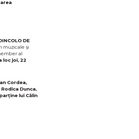
area
DINCOLO DE
i muzicale și
remember al
loc joi, 22
an Cordea,
, Rodica Dunca,
arține lui Călin