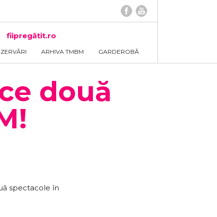
fiipregătit.ro
EZERVĂRI
ARHIVA TMBM
GARDEROBĂ
duce două
M!
uă spectacole în