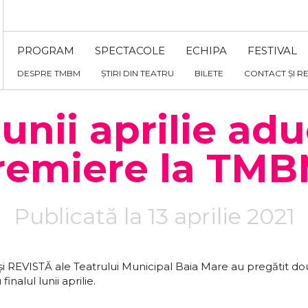
PROGRAM
SPECTACOLE
ECHIPA
FESTIVAL
DESPRE TMBM
ȘTIRI DIN TEATRU
BILETE
CONTACT ȘI R
lunii aprilie a
remiere la TMB
Publicată la 13 aprilie 2021
i REVISTĂ ale Teatrului Municipal Baia Mare au pregătit do
nalul lunii aprilie.