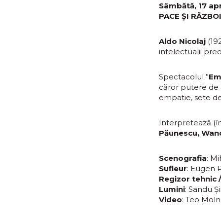
Sâmbătă, 17 apri
PACE ȘI RĂZBO
Aldo Nicolaj
(192
intelectualii preo
Spectacolul ”
Emi
căror putere de a
empatie, sete de
Interpretează (în
Păunescu, Wand
Scenografia
: Mi
Sufleur
: Eugen 
Regizor tehnic 
Lumini
: Sandu Ș
Video
: Teo Moln