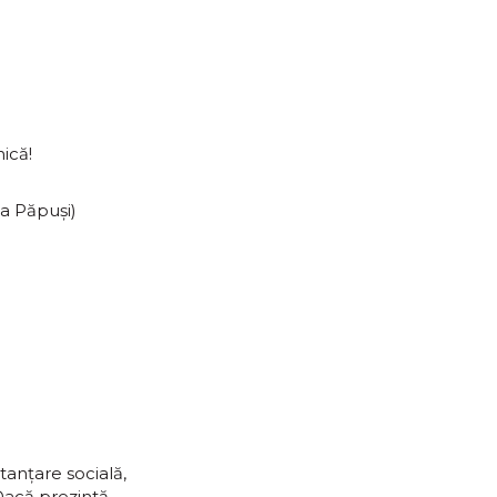
ică!
ia Păpuși)
tanțare socială,
 Dacă prezintă