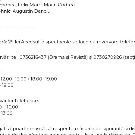
imonca, Felix Mare, Marin Codrea
hnic
: Augustin Danciu
______________
ră: 25 lei Accesul la spectacole se face cu rezervare telefon
ervări: tel. 0736216437 (Dramă și Revistă) și 0730270926 (secț
:
2.00 -13.00 / 18.00 -19.00
 19.00
ărilor telefonice:
00 – 16.00
 13.00
at să poarte mască, să respecte măsurile de siguranță și dis
uțiile de dezinfectare pe care teatrul le pune la dispoziție.