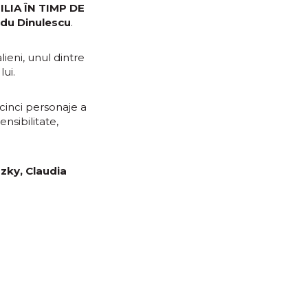
ILIA ÎN TIMP DE
adu Dinulescu
.
ieni, unul dintre
lui.
 cinci personaje a
nsibilitate,
zky, Claudia