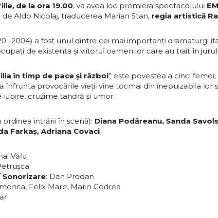
lie, de la ora 19.00
, va avea loc premiera spectacolului
EM
I
de Aldo Nicolaj, traducerea Marian Stan,
regia artistică R
0 -2004) a fost unul dintre cei mai importanți dramaturgi ital
cupați de existența și viitorul oamenilor care au trait în jurul 
lia în timp de pace și război
” este povestea a cinci femei,
 înfrunta provocările vieții vine tocmai din inepuizabila lor se
 iubire, cruzime tandră și umor.
 ordinea intrării în scenă):
Diana Podăreanu, Sanda Savols
a Farkaș, Adriana Covaci
hai Vălu
Petrușca
/ Sonorizare
: Dan Prodan
imonca, Felix Mare, Marin Codrea
ar