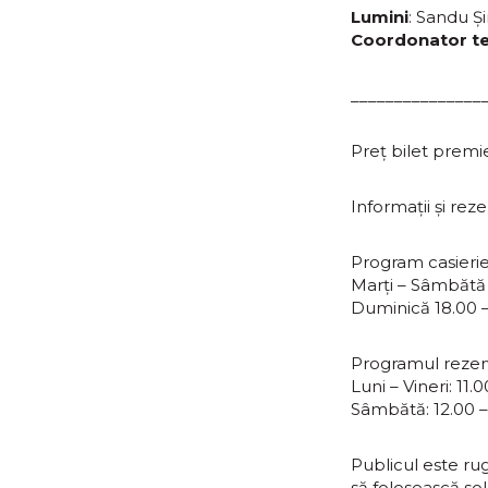
Lumini
: Sandu Ș
Coordonator te
_______________
Preț bilet premie
Informații și rez
Program casierie
Marți – Sâmbătă 1
Duminică 18.00 –
Programul rezerv
Luni – Vineri: 11.
Sâmbătă: 12.00 –
Publicul este rug
să folosească sol