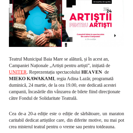
Teatrul Municipal Baia Mare se alătură, și în acest an,
Campaniei Naționale „Artiști pentru artiști”, inițiată de
UNITER
. Reprezentația spectacolului 𝐇𝐄𝐀𝐕𝐄𝐍
de
MIEKO KAWAKAMI
, regia Adina Lazăr, programată
duminică, 24 martie, de la ora 19.00, este dedicată acestei
campanii, încasările din vânzarea de bilete fiind direcţionate
către Fondul de Solidaritate Teatrală.
Cea de-a 20-a ediție este o
ediție de sărbătoare,
un maraton
caritabil dedicat artiștilor care, din diferite motive, nu mai pot
crea misterul teatral pentru o vreme sau pentru totdeauna.