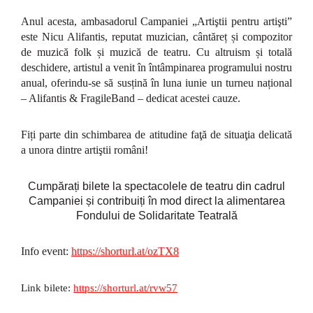
Anul acesta, ambasadorul Campaniei „Artiştii pentru artişti”
este
Nicu Alifantis
, reputat muzician, cântăreț și compozitor
de muzică folk și muzică de teatru. Cu altruism și totală
deschidere, artistul a venit în întâmpinarea programului nostru
anual, oferindu-se să susțină în luna iunie un turneu național
–
Alifantis & FragileBand
–
dedicat acestei cauze.
Fiți parte din schimbarea de atitudine faţă de situaţia delicată
a unora dintre artiştii români!
Cumpărați bilete la spectacolele de teatru din cadrul
Campaniei și contribuiți în mod direct la alimentarea
Fondului de Solidaritate Teatrală
Info event:
https://shorturl.at/ozTX8
Link bilete:
https://shorturl.at/rvw57