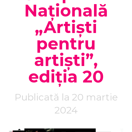
Națională
„Artiști
pentru
artiști”,
ediția 20
Publicată la 20 martie
2024