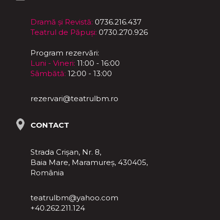
Dramă și Revistă:
0736.216.437
Teatrul de Păpuși:
0730.270.926
Program rezervări:
Luni - Vineri:
11:00 - 16:00
Sâmbătă:
12:00 - 13:00
rezervari@teatrulbm.ro
CONTACT
Strada Crișan, Nr. 8,
Baia Mare, Maramureş, 430405,
România
teatrulbm@yahoo.com
+40.262.211.124