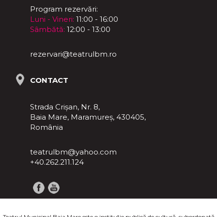
Program rezervări:
Luni - Vineri:
11:00 - 16:00
Sâmbătă:
12:00 - 13:00
rezervari@teatrulbm.ro
CONTACT
Strada Crișan, Nr. 8,
Baia Mare, Maramureş, 430405,
România
teatrulbm@yahoo.com
+40.262.211.124
Teatrul Municipal Baia Mare este o instituţie publică de cultură, subordonată