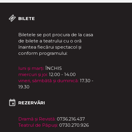
BILETE
Biletele se pot procura de la casa
de bilete a teatrului cu o oră
înaintea fiecărui spectacol și
conform programului:
luni și marți:
ÎNCHIS
miercuri și joi:
12.00 - 14.00
vineri, sâmbătă și duminică:
17.30 -
19.30
REZERVĂRI
Dramă și Revistă:
0736.216.437
Teatrul de Păpuși:
0730.270.926