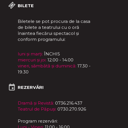
BILETE
Biletele se pot procura de la casa
de bilete a teatrului cu o oră
înaintea fiecărui spectacol și
conform programului:
luni și marți:
ÎNCHIS
miercuri și joi:
12.00 - 14.00
vineri, sâmbătă și duminică:
17.30 -
19.30
REZERVĂRI
Dramă și Revistă:
0736.216.437
Teatrul de Păpuși:
0730.270.926
Program rezervări:
Luni - Vineri:
11:00 - 16:00