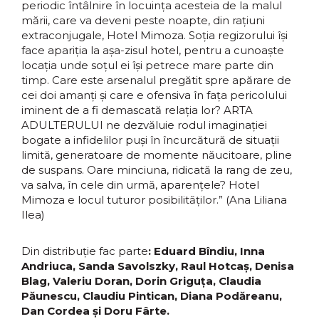
periodic întâlnire în locuința acesteia de la malul
mării, care va deveni peste noapte, din rațiuni
extraconjugale, Hotel Mimoza. Soția regizorului își
face apariția la așa-zisul hotel, pentru a cunoaște
locația unde soțul ei își petrece mare parte din
timp. Care este arsenalul pregătit spre apărare de
cei doi amanți și care e ofensiva în fața pericolului
iminent de a fi demascată relația lor? ARTA
ADULTERULUI ne dezvăluie rodul imaginației
bogate a infidelilor puși în încurcătură de situații
limită, generatoare de momente năucitoare, pline
de suspans. Oare minciuna, ridicată la rang de zeu,
va salva, în cele din urmă, aparențele? Hotel
Mimoza e locul tuturor posibilităților.” (Ana Liliana
Ilea)
Din distribuție fac parte
:
Eduard Bîndiu, Inna
Andriuca, Sanda Savolszky, Raul Hotcaș, Denisa
Blag, Valeriu Doran, Dorin Griguța, Claudia
Păunescu, Claudiu Pintican, Diana Podăreanu,
Dan Cordea și Doru Fârte.