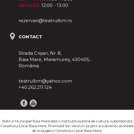
Sâmbătă:
12:00 - 13:00
rezervari@teatrulbm.ro
CONTACT
Strada Crișan, Nr. 8,
Baia Mare, Maramureş, 430405,
România
teatrulbm@yahoo.com
+40.262.211.124
Teatrul Municipal Baia Mare este o instituţie publică de cultură, subordonată
Consiliului Local Baia Mare, finanţată din venituri proprii şi subvenţii acordate
de la bugetul Consiliului Local Baia Mare.