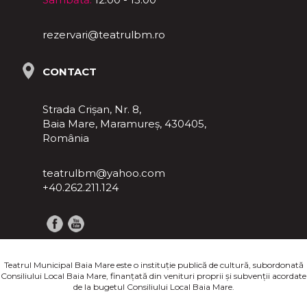
rezervari@teatrulbm.ro
CONTACT
Strada Crișan, Nr. 8,
Baia Mare, Maramureş, 430405,
România
teatrulbm@yahoo.com
+40.262.211.124
Teatrul Municipal Baia Mare este o instituţie publică de cultură, subordonată
Consiliului Local Baia Mare, finanţată din venituri proprii şi subvenţii acordate
de la bugetul Consiliului Local Baia Mare.