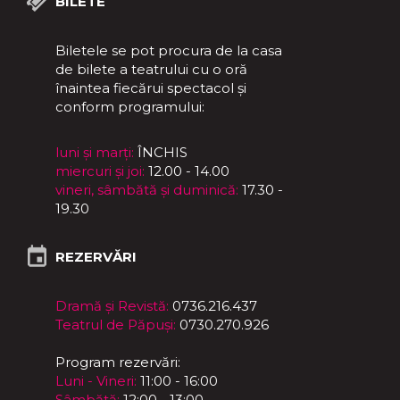
BILETE
Biletele se pot procura de la casa
de bilete a teatrului cu o oră
înaintea fiecărui spectacol și
conform programului:
luni și marți:
ÎNCHIS
miercuri și joi:
12.00 - 14.00
vineri, sâmbătă și duminică:
17.30 -
19.30
REZERVĂRI
Dramă și Revistă:
0736.216.437
Teatrul de Păpuși:
0730.270.926
Program rezervări:
Luni - Vineri:
11:00 - 16:00
Sâmbătă:
12:00 - 13:00