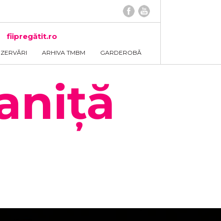
fiipregătit.ro
EZERVĂRI
ARHIVA TMBM
GARDEROBĂ
aniță