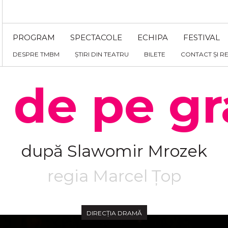
PROGRAM
SPECTACOLE
ECHIPA
FESTIVAL
DESPRE TMBM
ȘTIRI DIN TEATRU
BILETE
CONTACT ȘI R
 de pe gr
după Slawomir Mrozek
regia Marcel Țop
DIRECȚIA DRAMĂ