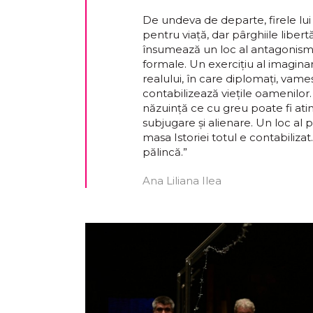
De undeva de departe, firele lu
pentru viață, dar pârghiile liber
însumează un loc al antagonismelor
formale. Un exercițiu al imaginar
realului, în care diplomați, vameși
contabilizează viețile oamenilor.
năzuință ce cu greu poate fi atin
subjugare și alienare. Un loc al p
masa Istoriei totul e contabilizat
pălincă.”
Ana Liliana Ilea