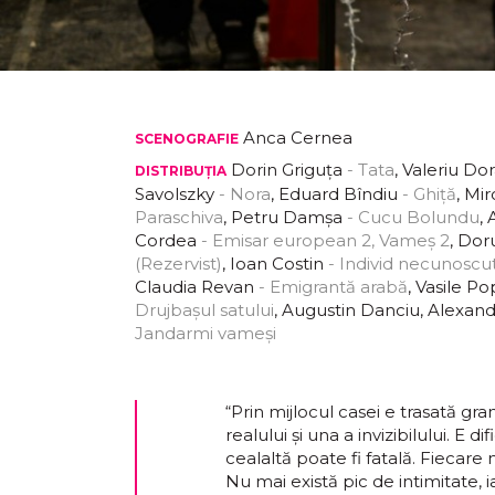
Anca Cernea
SCENOGRAFIE
Dorin Griguța
- Tata
, Valeriu Do
DISTRIBUȚIA
Savolszky
- Nora
, Eduard Bîndiu
- Ghiță
, Mi
Paraschiva
, Petru Damșa
- Cucu Bolundu
,
Cordea
- Emisar european 2, Vameș 2
, Dor
(Rezervist)
, Ioan Costin
- Individ necunoscut
Claudia Revan
- Emigrantă arabă
, Vasile Po
Drujbașul satului
, Augustin Danciu, Alexa
Jandarmi vameși
“Prin mijlocul casei e trasată gr
realului și una a invizibilului. E d
cealaltă poate fi fatală. Fiecare
Nu mai există pic de intimitate, 