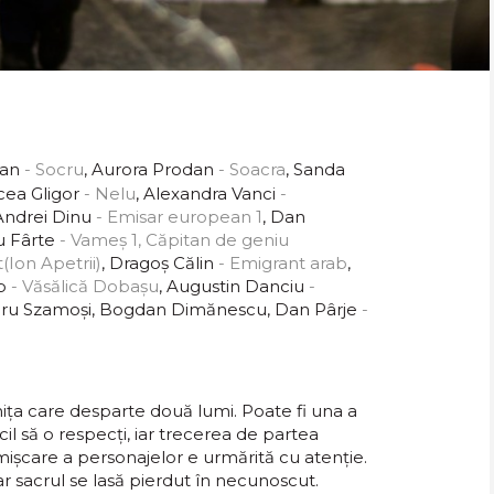
ran
- Socru
, Aurora Prodan
- Soacra
, Sanda
rcea Gligor
- Nelu
, Alexandra Vanci
-
 Andrei Dinu
- Emisar european 1
, Dan
u Fârte
- Vameș 1, Căpitan de geniu
(Ion Apetrii)
, Dragoș Călin
- Emigrant arab
,
p
- Văsălică Dobașu
, Augustin Danciu
-
ndru Szamoși, Bogdan Dimănescu, Dan Pârje
-
anița care desparte două lumi. Poate fi una a
ificil să o respecți, iar trecerea de partea
 mișcare a personajelor e urmărită cu atenție.
iar sacrul se lasă pierdut în necunoscut.