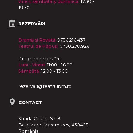
vineri, sâmbătă și duminică:
17.30 -
19.30
REZERVĂRI
Dramă și Revistă:
0736.216.437
Teatrul de Păpuși:
0730.270.926
Program rezervări:
Luni - Vineri:
11:00 - 16:00
Sâmbătă:
12:00 - 13:00
rezervari@teatrulbm.ro
CONTACT
Strada Crișan, Nr. 8,
Baia Mare, Maramureş, 430405,
România