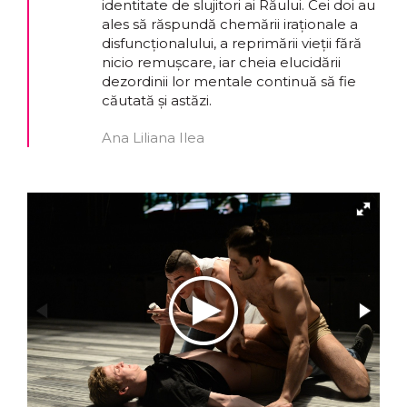
identitate de slujitori ai Răului. Cei doi au
ales să răspundă chemării iraționale a
disfuncționalului, a reprimării vieții fără
nicio remușcare, iar cheia elucidării
dezordinii lor mentale continuă să fie
căutată și astăzi.
Ana Liliana Ilea