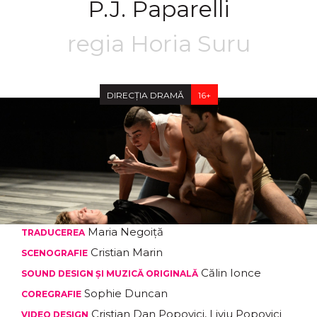
P.J. Paparelli
regia Horia Suru
DIRECȚIA DRAMĂ
16+
Maria Negoiță
TRADUCEREA
Cristian Marin
SCENOGRAFIE
Călin Ionce
SOUND DESIGN ȘI MUZICĂ ORIGINALĂ
Sophie Duncan
COREGRAFIE
Cristian Dan Popovici, Liviu Popovici
VIDEO DESIGN