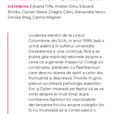
Eduard Trifa, Andrei Dinu, Eduard
DISTRIBUȚIA
Bîndiu, Ciprian Valea, Dragoș Călin, Alexandra Vanci,
Denisa Blag, Carina Wagner
Uciderea elevilor de la Liceul
Columbine din SUA, în anul 1999, lasă o
urmă adâncă în sufletul umanității.
Dezbaterea e una continuă, fără a se
putea găsi explicații raționale asupra a
ceea ce a generat masacrul. Colegii lor
construiesc pledoarii, cu flashbackuri
care descriu starea de spirit a celor doi:
fluctuantă și depresivă. Privirile în gros-
planuri scrutează psihologia asasinilor.
Eric și Dylan mizează pe faptul că se va
vorbi despre ei mult timp după
comiterea faptelor lor reprobabile:
declanșarea focului asupra colegilor lor.
Ei nu încetează să-și construiască o