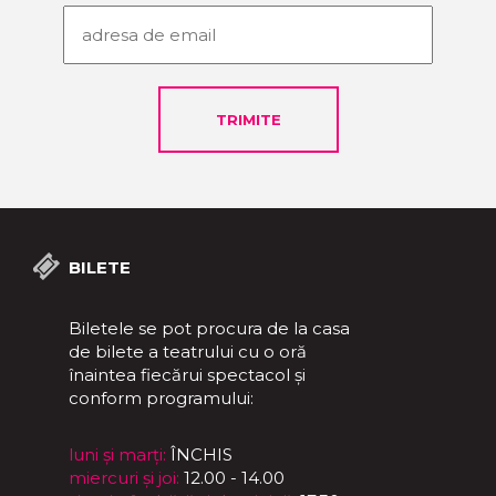
BILETE
Biletele se pot procura de la casa
de bilete a teatrului cu o oră
înaintea fiecărui spectacol și
conform programului:
luni și marți:
ÎNCHIS
miercuri și joi:
12.00 - 14.00