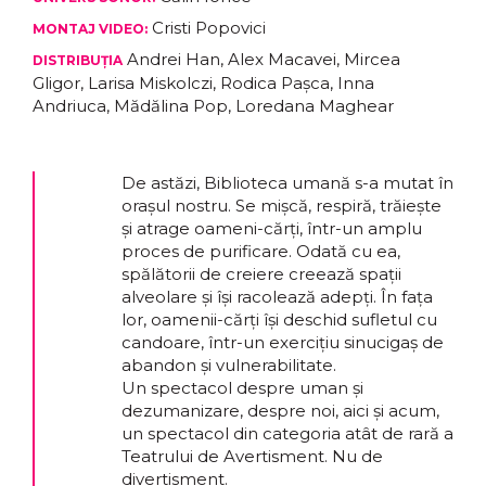
Cristi Popovici
MONTAJ VIDEO:
Andrei Han, Alex Macavei, Mircea
DISTRIBUȚIA
Gligor, Larisa Miskolczi, Rodica Pașca, Inna
Andriuca, Mădălina Pop, Loredana Maghear
De astăzi, Biblioteca umană s-a mutat în
orașul nostru. Se mișcă, respiră, trăiește
și atrage oameni-cărți, într-un amplu
proces de purificare. Odată cu ea,
spălătorii de creiere creează spații
alveolare și își racolează adepți. În fața
lor, oamenii-cărți își deschid sufletul cu
candoare, într-un exercițiu sinucigaș de
abandon și vulnerabilitate.
Un spectacol despre uman și
dezumanizare, despre noi, aici și acum,
un spectacol din categoria atât de rară a
Teatrului de Avertisment. Nu de
divertisment.