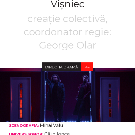
Vișniec
creație colectivă,
coordonator regie:
George Olar
DIRECȚIA DRAMĂ
14+
Mihai Vălu
SCENOGRAFIA:
Călin Ionce
UNIVERS SONOR: