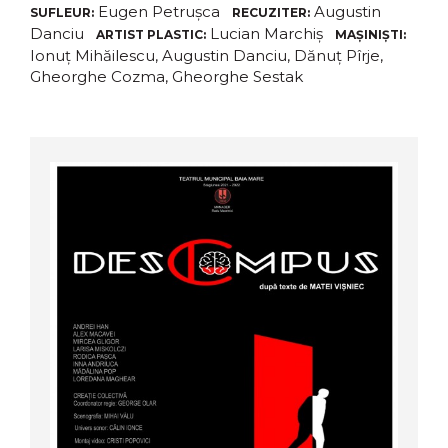
Eugen Petrușca
Augustin
SUFLEUR:
RECUZITER:
Danciu
Lucian Marchiș
ARTIST PLASTIC:
MAȘINIȘTI:
Ionuț Mihăilescu, Augustin Danciu, Dănuț Pîrje,
Gheorghe Cozma, Gheorghe Sestak