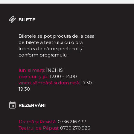
BILETE
Biletele se pot procura de la casa
de bilete a teatrului cu o oră
înaintea fiecărui spectacol și
conform programului:
luni și marți:
ÎNCHIS
miercuri și joi:
12.00 - 14.00
vineri, sâmbătă și duminică:
17.30 -
19.30
REZERVĂRI
Dramă și Revistă:
0736.216.437
Teatrul de Păpuși:
0730.270.926