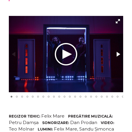
Felix Mare
REGIZOR TEHIC:
PREGĂTIRE MUZICALĂ:
Petru Damșa
Dan Prodan
SONORIZARE:
VIDEO:
Teo Molnar
Felix Mare, Sandu Șimonca
LUMINI: