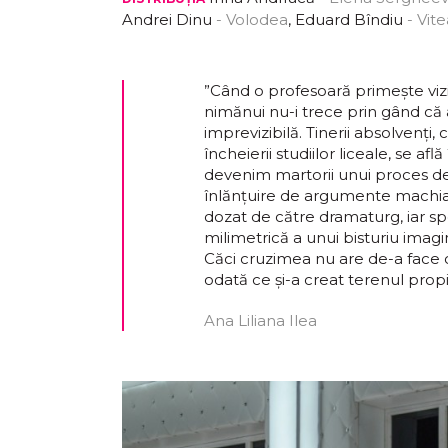
Andrei Dinu
- Volodea
, Eduard Bîndiu
- Vite
”Când o profesoară primește vizi
nimănui nu-i trece prin gând că
imprevizibilă. Tinerii absolvenți
încheierii studiilor liceale, se afl
devenim martorii unui proces de
înlănțuire de argumente machiave
dozat de către dramaturg, iar s
milimetrică a unui bisturiu imagi
Căci cruzimea nu are de-a face c
odată ce și-a creat terenul propi
Ana Liliana Ilea