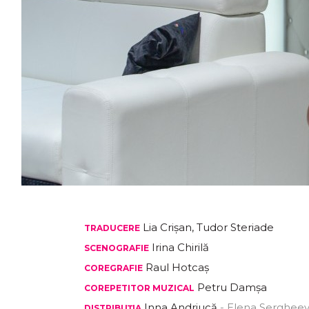
Lia Crișan, Tudor Steriade
TRADUCERE
Irina Chirilă
SCENOGRAFIE
Raul Hotcaș
COREGRAFIE
Petru Damșa
COREPETITOR MUZICAL
Inna Andriucă
- Elena Serghee
DISTRIBUȚIA