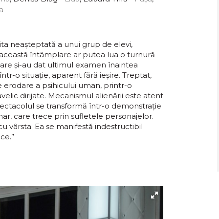
a
ta neașteptată a unui grup de elevi,
 această întâmplare ar putea lua o turnură
, care și-au dat ultimul examen înaintea
ă într-o situație, aparent fără ieșire. Treptat,
 erodare a psihicului uman, printr-o
lic dirijate. Mecanismul alienării este atent
pectacolul se transformă într-o demonstrație
nar, care trece prin sufletele personajelor.
u vârsta. Ea se manifestă indestructibil
ce.”