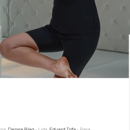
vna
, Denisa Blag
- Lida
, Eduard Trifa
- Pașa
,