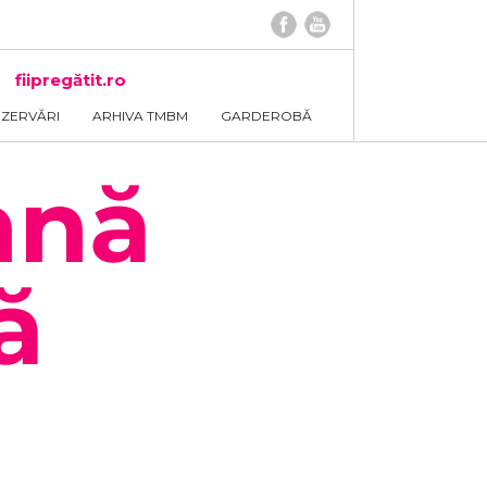
fiipregătit.ro
EZERVĂRI
ARHIVA TMBM
GARDEROBĂ
mnă
ă