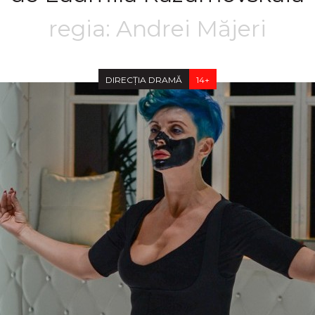
regia: Andrei Măjeri
DIRECȚIA DRAMĂ
14+