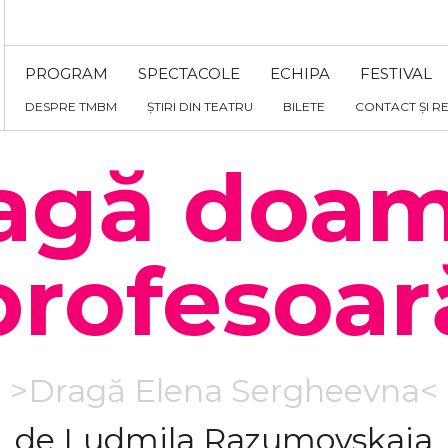
PROGRAM
SPECTACOLE
ECHIPA
FESTIVAL
DESPRE TMBM
ȘTIRI DIN TEATRU
BILETE
CONTACT ȘI R
agă doa
profesoar
>Dragă Elena Sergheevna<
de Ludmila Razumovskaia