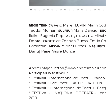
Felix Mare
Marin Cod
REGIE TEHNICĂ
LUMINI
Teodor Molnar
Maria Danciu
SULFEUR
REC
Ildiko, Eugenia Pop
Mihai 
ARTIȘTI PLASTICI
Dobra
Zenovia Bucșa, Emilia Ch
CROITORIE
Bozântan
Ionel Hozaș
MECANIC
MAȘINIȘTI
Dănuț Pârje, Vasile Donca
Andrei Măjeri: https://www.andreimajeri.co
Participări la festivaluri:
* Festivalul Internațional de Teatru Oradea
* Festivalului de Teatru EXCELSIOR TEEN-FE
* Festivalului Internaţional de Teatru - Fest(
* FESTIVALUL NAȚIONAL DE TEATRU - concu
2019