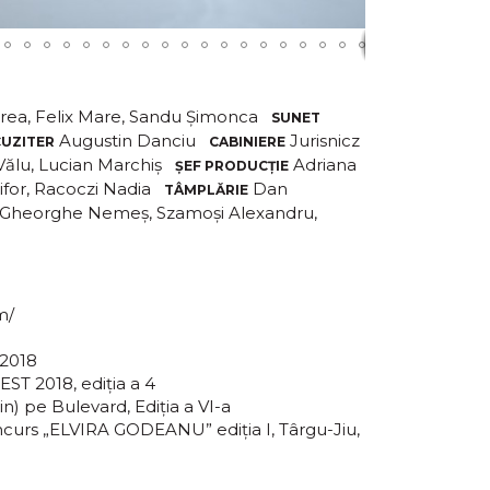
rea, Felix Mare, Sandu Șimonca
SUNET
Augustin Danciu
Jurisnicz
UZITER
CABINIERE
Vălu, Lucian Marchiș
Adriana
ȘEF PRODUCȚIE
ifor, Racoczi Nadia
Dan
TÂMPLĂRIE
Gheorghe Nemeș, Szamoși Alexandru,
m/
 2018
ST 2018, ediţia a 4
in) pe Bulevard, Ediția a VI-a
rs „ELVIRA GODEANU” ediția I, Târgu-Jiu,