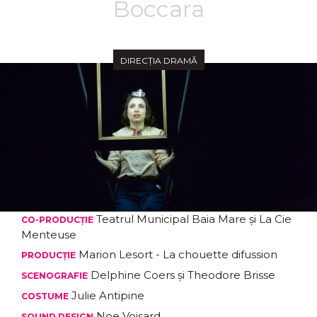
Boccara
DIRECȚIA DRAMĂ
Teatrul Municipal Baia Mare și La Cie
CO-PRODUCȚIE
Menteuse
Marion Lesort - La chouette difussion
PRODUCȚIE
Delphine Coers și Theodore Brisse
SCENOGRAFIE
Julie Antipine
COSTUME
Noe Voisard
SOUND DESIGN