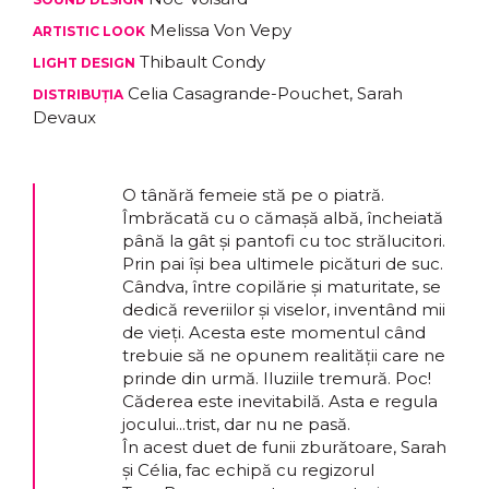
Melissa Von Vepy
ARTISTIC LOOK
Thibault Condy
LIGHT DESIGN
Celia Casagrande-Pouchet, Sarah
DISTRIBUȚIA
Devaux
O tânără femeie stă pe o piatră.
Îmbrăcată cu o cămașă albă, încheiată
până la gât și pantofi cu toc strălucitori.
Prin pai își bea ultimele picături de suc.
Cândva, între copilărie și maturitate, se
dedică reveriilor și viselor, inventând mii
de vieți. Acesta este momentul când
trebuie să ne opunem realității care ne
prinde din urmă. Iluziile tremură. Poc!
Căderea este inevitabilă. Asta e regula
jocului...trist, dar nu ne pasă.
În acest duet de funii zburătoare, Sarah
și Célia, fac echipă cu regizorul