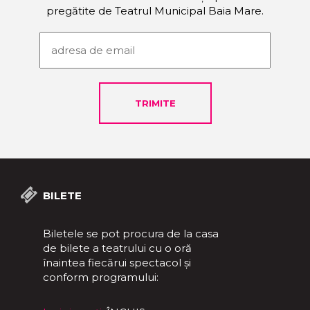
pregătite de Teatrul Municipal Baia Mare.
BILETE
Biletele se pot procura de la casa
de bilete a teatrului cu o oră
înaintea fiecărui spectacol și
conform programului: