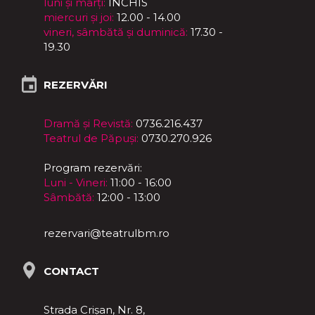
luni și marți:
ÎNCHIS
miercuri și joi:
12.00 - 14.00
vineri, sâmbătă și duminică:
17.30 -
19.30
REZERVĂRI
Dramă și Revistă:
0736.216.437
Teatrul de Păpuși:
0730.270.926
Program rezervări:
Luni - Vineri:
11:00 - 16:00
Sâmbătă:
12:00 - 13:00
rezervari@teatrulbm.ro
CONTACT
Strada Crișan, Nr. 8,