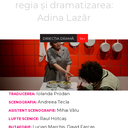
regia și dramatizarea:
Adina Lazăr
DIRECȚIA DRAMĂ
14+
Iolanda Prodan
TRADUCEREA:
Andreea Tecla
SCENOGRAFIA:
Mihai Vălu
ASISTENT SCENOGRAFIE:
Raul Hotcaș
LUPTE SCENICE:
Lucian Marchiș, David Farcaș
BUTAFORIE: