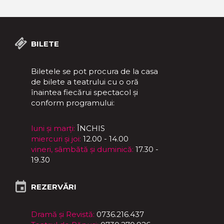
BILETE
Biletele se pot procura de la casa
de bilete a teatrului cu o oră
înaintea fiecărui spectacol și
conform programului:
luni și marți:
ÎNCHIS
miercuri și joi:
12.00 - 14.00
vineri, sâmbătă și duminică:
17.30 -
19.30
REZERVĂRI
Dramă și Revistă:
0736.216.437