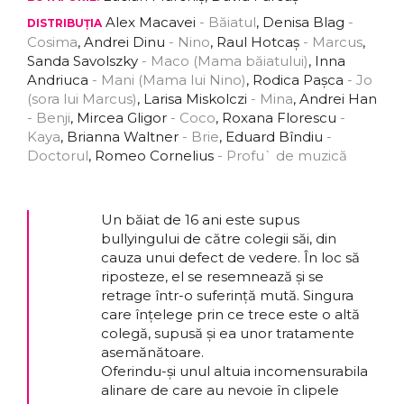
Alex Macavei
- Băiatul
, Denisa Blag
-
DISTRIBUȚIA
Cosima
, Andrei Dinu
- Nino
, Raul Hotcaș
- Marcus
,
Sanda Savolszky
- Maco (Mama băiatului)
, Inna
Andriuca
- Mani (Mama lui Nino)
, Rodica Pașca
- Jo
(sora lui Marcus)
, Larisa Miskolczi
- Mina
, Andrei Han
- Benji
, Mircea Gligor
- Coco
, Roxana Florescu
-
Kaya
, Brianna Waltner
- Brie
, Eduard Bîndiu
-
Doctorul
, Romeo Cornelius
- Profu` de muzică
Un băiat de 16 ani este supus
bullyingului de către colegii săi, din
cauza unui defect de vedere. În loc să
riposteze, el se resemnează și se
retrage într-o suferință mută. Singura
care înțelege prin ce trece este o altă
colegă, supusă și ea unor tratamente
asemănătoare.
Oferindu-și unul altuia incomensurabila
alinare de care au nevoie în clipele