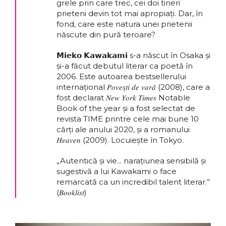
grele prin care trec, cei doi tineri
prieteni devin tot mai apropiați. Dar, în
fond, care este natura unei prietenii
născute din pură teroare?
𝗠𝗶𝗲𝗸𝗼 𝗞𝗮𝘄𝗮𝗸𝗮𝗺𝗶 s-a născut în Osaka și
și-a făcut debutul literar ca poetă în
2006. Este autoarea bestsellerului
internațional 𝑃𝑜𝑣𝑒𝑠̗𝑡𝑖 𝑑𝑒 𝑣𝑎𝑟𝑎̆ (2008), care a
fost declarat 𝑁𝑒𝑤 𝑌𝑜𝑟𝑘 𝑇𝑖𝑚𝑒𝑠 Notable
Book of the year și a fost selectat de
revista TIME printre cele mai bune 10
cărți ale anului 2020, și a romanului
𝐻𝑒𝑎𝑣𝑒𝑛 (2009). Locuiește în Tokyo.
„Autentică și vie... narațiunea sensibilă și
sugestivă a lui Kawakami o face
remarcată ca un incredibil talent literar.”
(𝐵𝑜𝑜𝑘𝑙𝑖𝑠𝑡)