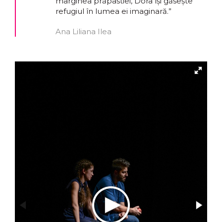
marginea prăpastiei, Dora își găsește
refugiul în lumea ei imaginară.”
Ana Liliana Ilea