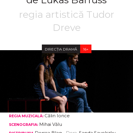
regia artistică Tudor
Dreve
DIRECȚIA DRAMĂ
16+
Călin Ionce
REGIA MUZICALĂ:
Mihai Vălu
SCENOGRAFIA:
Denisa Blag
- Dora
, Sanda Savolszky
-