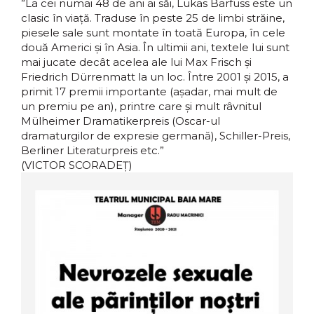
”La cei numai 48 de ani ai săi, Lukas Bärfuss este un
clasic în viață. Traduse în peste 25 de limbi străine,
piesele sale sunt montate în toată Europa, în cele
două Americi și în Asia. În ultimii ani, textele lui sunt
mai jucate decât acelea ale lui Max Frisch și
Friedrich Dürrenmatt la un loc. Între 2001 și 2015, a
primit 17 premii importante (așadar, mai mult de
un premiu pe an), printre care și mult râvnitul
Mülheimer Dramatikerpreis (Oscar-ul
dramaturgilor de expresie germană), Schiller-Preis,
Berliner Literaturpreis etc.”
(VICTOR SCORADEȚ)