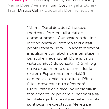
DISTRIBUȚIA
Mama Dorei / Femeia
, Ioan Costin
- Șeful Dorei /
Tatăl
, Dragoș Călin
- Doctorul / Domnul subțire
”Mama Dorei decide să îi sisteze
medicația fetei cu tulburări de
comportament. Cunoașterea de sine
începe odată cu trezirea sexualității
pentru tânăra Dora. Din acest moment,
impulsurile vor răbufni cu intensitate în
psihicul ei necenzurat. Dora își va trăi
viața condusă de senzații. Fără inhibiții,
ea va experimenta erotismul dus la
extrem. Experiența senzorială îi
captează atenția în totalitate. Rănile
fizice provocate nu o afectează.
Credulitatea o va face invulnerabilă în
fața decepțiilor pe care e incapabilă să
le înțeleagă. În această ecuație, părinții
sunt puși în expectativă. Mereu pe