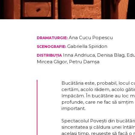
Ana Cucu Popescu
DRAMATURGIE:
Gabriella Spiridon
SCENOGRAFIE:
Inna Andriuca, Denisa Blag, Edu
DISTRIBUȚIA
Mircea Gligor, Petru Damșa
Bucătăria este, probabil, locul c
certăm, acolo râdem, acolo găt
împăcăm. În bucătărie au loc majo
profunde, care ne fac să simţim
important.
Spectacolul Poveşti din bucătări
sinceritatea şi căldura unei întâln
acelaşi timp, reuşeşte să facă o 