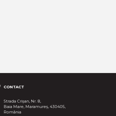
CONTACT
Strada Crișan, Nr. 8,
Baia Mare, Maramureş, 430405,
România