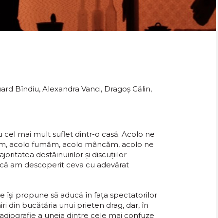
ard Bîndiu, Alexandra Vanci, Dragoș Călin,
u cel mai mult suflet dintr-o casă. Acolo ne
im, acolo fumăm, acolo mâncăm, acolo ne
ritatea destăinuirilor şi discuţiilor
 că am descoperit ceva cu adevărat
e îşi propune să aducă în faţa spectatorilor
iri din bucătăria unui prieten drag, dar, în
radiografie a uneia dintre cele mai confuze