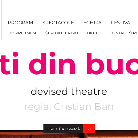
PROGRAM
SPECTACOLE
ECHIPA
FESTIVAL
DESPRE TMBM
ȘTIRI DIN TEATRU
BILETE
CONTACT ȘI R
i din bu
devised theatre
regia: Cristian Ban
DIRECȚIA DRAMĂ
12+