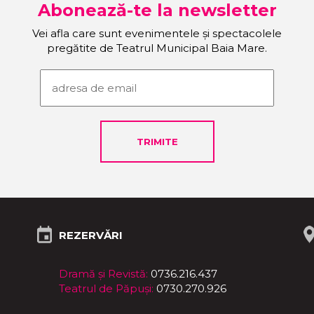
Abonează-te la newsletter
Vei afla care sunt evenimentele și spectacolele
pregătite de Teatrul Municipal Baia Mare.
REZERVĂRI
Dramă și Revistă:
0736.216.437
Teatrul de Păpuși:
0730.270.926