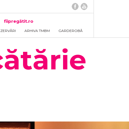
fiipregătit.ro
EZERVĂRI
ARHIVA TMBM
GARDEROBĂ
cătărie