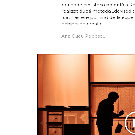
perioade din istoria recentă a Ro
realizat după metoda „devised the
luat naştere pornind de la exper
echipei de creaţie.
Ana Cucu Popescu