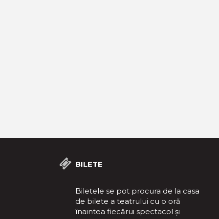
BILETE
Biletele se pot procura de la casa
de bilete a teatrului cu o oră
înaintea fiecărui spectacol și