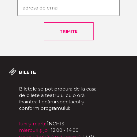
BILETE
Biletele se pot procura de la casa
de bilete a teatrului cu o oră
înaintea fiecărui spectacol și
conform programului:
luni și marți:
ÎNCHIS
miercuri și joi:
12.00 - 14.00
vineri, sâmbătă și duminică:
17.30 -