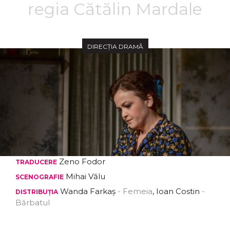
regia Cătălin Mardale
DIRECȚIA DRAMĂ
Zeno Fodor
TRADUCERE
Mihai Vălu
SCENOGRAFIE
Wanda Farkaș
- Femeia
, Ioan Costin
-
DISTRIBUȚIA
Bărbatul