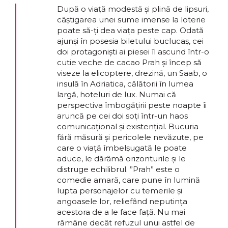
După o viață modestă și plină de lipsuri,
câștigarea unei sume imense la loterie
poate să-ți dea viața peste cap. Odată
ajunși în posesia biletului buclucaș, cei
doi protagoniști ai piesei îl ascund într-o
cutie veche de cacao Prah și încep să
viseze la elicoptere, drezină, un Saab, o
insulă în Adriatica, călătorii în lumea
largă, hoteluri de lux. Numai că
perspectiva îmbogățirii peste noapte îi
aruncă pe cei doi soți într-un haos
comunicațional și existențial. Bucuria
fără măsură și pericolele nevăzute, pe
care o viață îmbelșugată le poate
aduce, le dărâmă orizonturile și le
distruge echilibrul. ”Prah” este o
comedie amară, care pune în lumină
lupta personajelor cu temerile și
angoasele lor, reliefând neputința
acestora de a le face față. Nu mai
rămâne decât refuzul unui astfel de