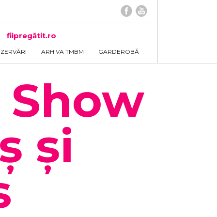
fiipregătit.ro
EZERVĂRI
ARHIVA TMBM
GARDEROBĂ
 Show
ș și
s