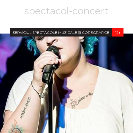
spectacol-concert
SERVICIUL SPECTACOLE MUZICALE ȘI COREGRAFICE
12+