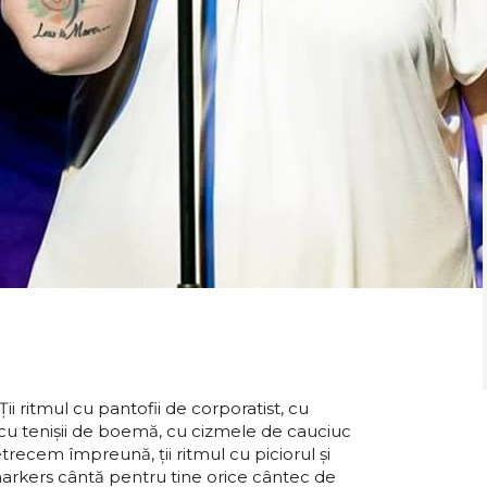
ii ritmul cu pantofii de corporatist, cu
, cu tenișii de boemă, cu cizmele de cauciuc
etrecem împreună, ții ritmul cu piciorul și
arkers cântă pentru tine orice cântec de