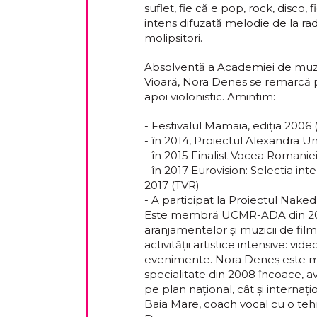
suflet, fie că e pop, rock, disco,
intens difuzată melodie de la rad
molipsitori.
Absolventă a Academiei de muzi
Vioară, Nora Denes se remarcă pe
apoi violonistic. Amintim:
- Festivalul Mamaia, ediția 2006 
- în 2014, Proiectul Alexandra
- în 2015 Finalist Vocea Romanie
- în 2017 Eurovision: Selectia int
2017 (TVR)
- A participat la Proiectul Nake
Este membră UCMR-ADA din 2004, 
aranjamentelor și muzicii de fi
activității artistice intensive: vid
evenimente. Nora Deneș este me
specialitate din 2008 încoace, av
pe plan național, cât și interna
Baia Mare, coach vocal cu o tehn