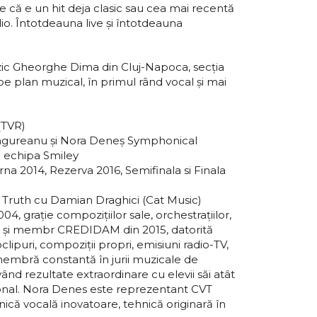
 fie că e un hit deja clasic sau cea mai recentă
io. Întotdeauna live și întotdeauna
c Gheorghe Dima din Cluj-Napoca, secția
 plan muzical, în primul rând vocal și mai
(TVR)
 Ungureanu și Nora Deneș Symphonical
i echipa Smiley
erna 2014, Rezerva 2016, Semifinala si Finala
d Truth cu Damian Draghici (Cat Music)
grație compozițiilor sale, orchestrațiilor,
lm și membr CREDIDAM din 2015, datorită
eoclipuri, compoziții propri, emisiuni radio-TV,
mbră constantă în jurii muzicale de
ând rezultate extraordinare cu elevii săi atât
țional. Nora Denes este reprezentant CVT
ică vocală inovatoare, tehnică originară în