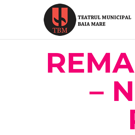
REMA
– N