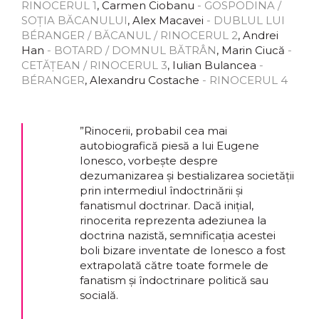
RINOCERUL 1
, Carmen Ciobanu
- GOSPODINA /
SOȚIA BĂCANULUI
, Alex Macavei
- DUBLUL LUI
BÉRANGER / BĂCANUL / RINOCERUL 2
, Andrei
Han
- BOTARD / DOMNUL BĂTRÂN
, Marin Ciucă
-
CETĂȚEAN / RINOCERUL 3
, Iulian Bulancea
-
BÉRANGER
, Alexandru Costache
- RINOCERUL 4
”Rinocerii, probabil cea mai
autobiografică piesă a lui Eugene
Ionesco, vorbește despre
dezumanizarea și bestializarea societății
prin intermediul îndoctrinării și
fanatismul doctrinar. Dacă inițial,
rinocerita reprezenta adeziunea la
doctrina nazistă, semnificația acestei
boli bizare inventate de Ionesco a fost
extrapolată către toate formele de
fanatism și îndoctrinare politică sau
socială.