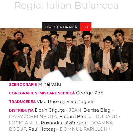
Regia: Iulian Bulancea
DIRECȚIA DRAMĂ
12+
Mihai Vălu
SCENOGRAFIE
George Pop
COREGRAFIE ȘI MIȘCARE SCENICĂ
Vlad Russo și Vlad Zografi
TRADUCEREA
Dorin Griguța
- JEAN
, Denisa Blag
-
DISTRIBUȚIA
DAISY / CHELNERIȚA
, Eduard Bîndiu
- DUDARD /
LOGICIANUL
, Ruxandra Lăzărescu
- DOAMNA
BOEUF
, Raul Hotcaș
- DOMNUL PAPILLON /