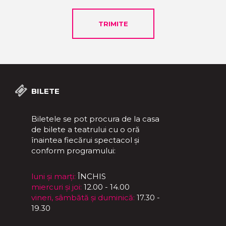
BILETE
Biletele se pot procura de la casa
de bilete a teatrului cu o oră
înaintea fiecărui spectacol și
conform programului:
luni și marți:
ÎNCHIS
miercuri și joi:
12.00 - 14.00
vineri, sâmbătă și duminică:
17.30 -
19.30