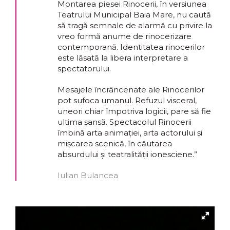
Montarea piesei Rinocerii, în versiunea
Teatrului Municipal Baia Mare, nu caută
să tragă semnale de alarmă cu privire la
vreo formă anume de rinocerizare
contemporană. Identitatea rinocerilor
este lăsată la libera interpretare a
spectatorului.
Mesajele încrâncenate ale Rinocerilor
pot sufoca umanul. Refuzul visceral,
uneori chiar împotriva logicii, pare să fie
ultima șansă. Spectacolul Rinocerii
îmbină arta animației, arta actorului și
mișcarea scenică, în căutarea
absurdului și teatralității ionesciene.”
Iulian Bulancea