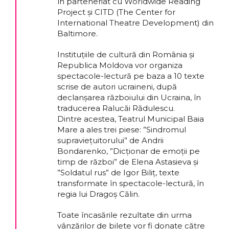
în parteneriat cu Worldwide Reading
Project și CITD (The Center for
International Theatre Development) din
Baltimore.
Instituțiile de cultură din România și
Republica Moldova vor organiza
spectacole-lectură pe baza a 10 texte
scrise de autori ucraineni, după
declanșarea războiului din Ucraina, în
traducerea Ralucăi Rădulescu.
Dintre acestea, Teatrul Municipal Baia
Mare a ales trei piese: ”Sindromul
supraviețuitorului” de Andrii
Bondarenko, ”Dicționar de emoții pe
timp de război” de Elena Astasieva și
”Soldatul rus” de Igor Biliț, texte
transformate în spectacole-lectură, în
regia lui Dragoș Călin.
Toate încasările rezultate din urma
vânzărilor de bilete vor fi donate către