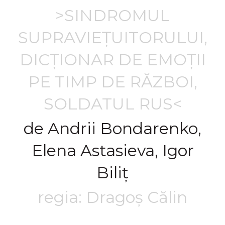
>SINDROMUL
SUPRAVIEȚUITORULUI,
DICȚIONAR DE EMOȚII
PE TIMP DE RĂZBOI,
SOLDATUL RUS<
de Andrii Bondarenko,
Elena Astasieva, Igor
Biliț
regia: Dragoș Călin