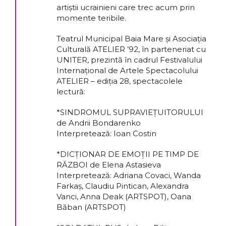
artiștii ucrainieni care trec acum prin
momente teribile.
Teatrul Municipal Baia Mare și Asociația
Culturală ATELIER ’92, în parteneriat cu
UNITER, prezintă în cadrul Festivalului
Internațional de Artele Spectacolului
ATELIER – ediția 28, spectacolele
lectură:
*SINDROMUL SUPRAVIEȚUITORULUI
de Andrii Bondarenko
Interpretează: Ioan Costin
*DICȚIONAR DE EMOȚII PE TIMP DE
RĂZBOI de Elena Astasieva
Interpretează: Adriana Covaci, Wanda
Farkaș, Claudiu Pintican, Alexandra
Vanci, Anna Deak (ARTSPOT), Oana
Băban (ARTSPOT)