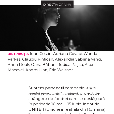
DIRECȚIA DRAMĂ
Ioan Costin, Adriana Covaci, Wanda
DISTRIBUȚIA
Farkas, Claudiu Pintican, Alexandra Sabrina Vanci,
Anna Deak, Oana Băban, Rodica Pașca, Alex
Macavei, Andrei Han, Eric Waltner
Suntem partenerii campaniei 𝐴𝑟𝑡𝑖𝑠̦𝑡𝑖
𝑟𝑜𝑚𝑎̂𝑛𝑖 𝑝𝑒𝑛𝑡𝑟𝑢 𝑎𝑟𝑡𝑖𝑠̦𝑡𝑖 𝑢𝑐𝑟𝑎𝑖𝑛𝑒𝑛𝑖, proiect de
strângere de fonduri care se desfășoară
în perioada 16 mai – 15 iunie, inițiat de
UNITER (Uniunea Teatrală din România)