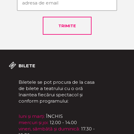
BILETE
Biletele se pot procura de la casa
de bilete a teatrului cu o oră
înaintea fiecărui spectacol și
conform programului:
luni și marți:
ÎNCHIS
miercuri și joi:
12.00 - 14.00
vineri, sâmbătă și duminică:
17.30 -