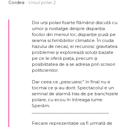
Cordea
- Ursul polar 2
Doi urși polari foarte flămânzi discută cu
umor și nostalgie despre dispariția
focilor din meniul lor, dispariție pusă pe
seama schimbărilor climatice. În ciuda
hazului de necaz, ei recunosc gravitatea
problemei și explorează soluții bazate
pe ce le oferă piața, precum și
posibilitatea de a se adresa prin scrisori
politicienilor.
Dar ceea ce „pescuiesc” în final nu e
tocmai ce și-au dorit. Spectacolul e un
semnal de alarmă tras de pe banchizele
polare, cu ecou în întreaga lume.
Sperăm.
__________________________________
Fiecare reprezentație va fi urmată de