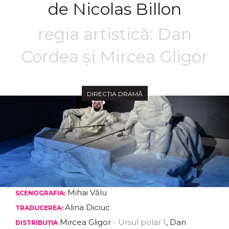
de Nicolas Billon
regia artistică: Dan
Cordea și Mircea Gligor
DIRECȚIA DRAMĂ
Mihai Vălu
SCENOGRAFIA:
Alina Diciuc
TRADUCEREA:
Mircea Gligor
- Ursul polar 1
, Dan
DISTRIBUȚIA