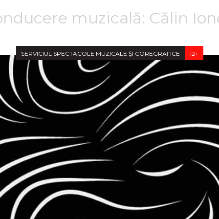
onducere muzicală: Călin Ion
SERVICIUL SPECTACOLE MUZICALE ȘI COREGRAFICE
12+