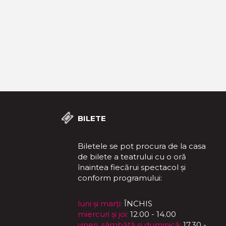
BILETE
Biletele se pot procura de la casa
de bilete a teatrului cu o oră
înaintea fiecărui spectacol și
conform programului:
luni și marți:
ÎNCHIS
miercuri și joi:
12.00 - 14.00
vineri, sâmbătă și duminică:
17.30 -