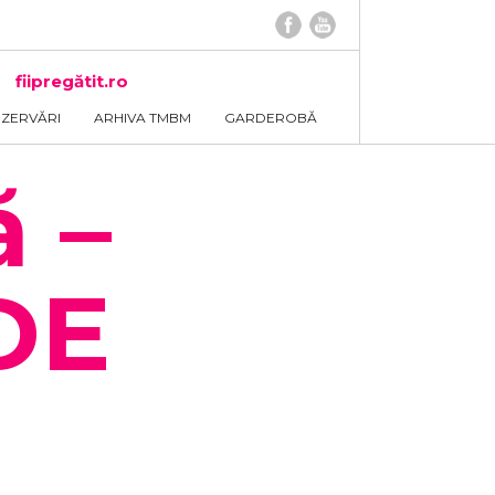
fiipregătit.ro
EZERVĂRI
ARHIVA TMBM
GARDEROBĂ
ă –
DE
N