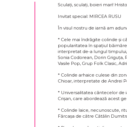
Sculați, sculați, boieri mari! Hrist
Invitat special: MIRCEA RUSU
În visul nostru de iarnă am adun
* Cele mai îndrăgite colinde și c
popularitatea în spațiul băimărea
interpretat de-a lungul timpului, v
Sonia Codorean, Dorin Griguța, 
Vasile Pop, Grup Folk Clasic, Ad
* Colinde arhaice culese din zon
Chioar, interpretate de Andrei Pe
* Universalitatea cântecelor de 
Crișan, care abordează acest ge
* Colinde laice, necunoscute, ritu
Fărcașa de către Cătălin Dumitr