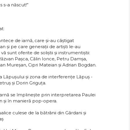
os s-a născut!”
at:
ântece de iarnă, care și-au câștigat
n și pe care generații de artiști le-au
ă sunt oferite de soliștii și instrumentiștii:
Răzvan Pașca, Călin Ionce, Petru Damșa,
rian Mureșan, Cipri Mateian și Adrian Bogdan.
a Lăpușului și zona de interferențe Lăpuș -
truș și Dorin Griguța.
iarnă se împlinește prin interpretarea Paulei
n și în manieră pop-opera.
alice culese de la bătrânii din Gârdani și
aș