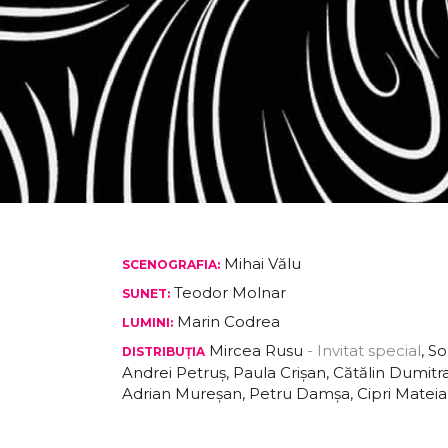
Mihai Vălu
SCENOGRAFIA:
Teodor Molnar
SUNET:
Marin Codrea
LUMINI:
Mircea Rusu
- Invitat special
, S
DISTRIBUȚIA
Andrei Petruș, Paula Crișan, Cătălin Dumitr
Adrian Mureșan, Petru Damșa, Cipri Mateian