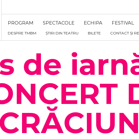
PROGRAM
SPECTACOLE
ECHIPA
FESTIVAL
DESPRE TMBM
ȘTIRI DIN TEATRU
BILETE
CONTACT ȘI R
s de iarn
ONCERT 
CRĂCIU