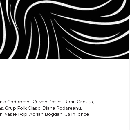
onia Codorean, Răzvan Pașca, Dorin Griguța,
aș, Grup Folk Clasic, Diana Podăreanu,
, Vasile Pop, Adrian Bogdan, Călin Ionce