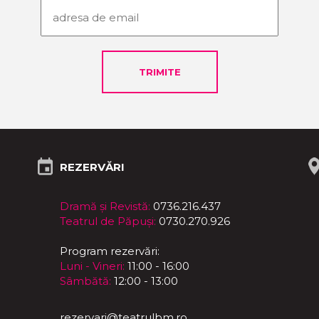
REZERVĂRI
Dramă și Revistă:
0736.216.437
Teatrul de Păpuși:
0730.270.926
Program rezervări:
Luni - Vineri:
11:00 - 16:00
Sâmbătă:
12:00 - 13:00
rezervari@teatrulbm.ro