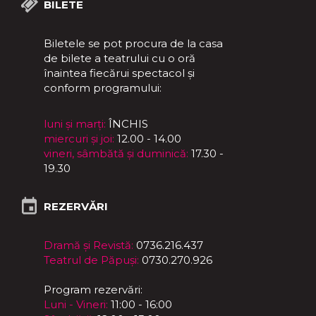
BILETE
Biletele se pot procura de la casa
de bilete a teatrului cu o oră
înaintea fiecărui spectacol și
conform programului:
luni și marți:
ÎNCHIS
miercuri și joi:
12.00 - 14.00
vineri, sâmbătă și duminică:
17.30 -
19.30
REZERVĂRI
Dramă și Revistă:
0736.216.437
Teatrul de Păpuși:
0730.270.926
Program rezervări:
Luni - Vineri:
11:00 - 16:00