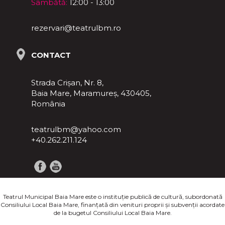
Sâmbătă:
12:00 - 13:00
rezervari@teatrulbm.ro
CONTACT
Strada Crișan, Nr. 8,
Baia Mare, Maramureş, 430405,
România
teatrulbm@yahoo.com
+40.262.211.124
Teatrul Municipal Baia Mare este o instituţie publică de cultură, subordonată
Consiliului Local Baia Mare, finanţată din venituri proprii şi subvenţii acordate
de la bugetul Consiliului Local Baia Mare.