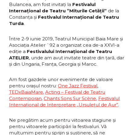
Bulancea, am fost invitați la
Festivalul
Internațional de Teatru ”Miturile Cetății”
de la
Constanța și
Festivalul Internațional de Teatru
Turda
.
Între 2-9 iunie 2019, Teatrul Municipal Baia Mare și
Asociația Atelier `92 a organizat cea de-a XXVI-a
ediție a
Festivalului Internațional de Teatru
ATELIER
, unde am avut invitate teatre din țară, dar
și din Ungaria, Franța, Georgia și Maroc.
Am fost gazdele unor evenimente de valoare
pentru orașul nostru:
One Jazz Festival
,
TEDxBaiaMare
,
Acting – Festival de Teatru
Contemporan
,
Chants Sons Sur Scène
,
Festivalul
Internațional de Interpretare „Ursulețul de Aur”
.
Ne pregătim acum pentru viitoarea stagiune și
pentru viitoarele participări la festivaluri. Vă
mulțumim pentru sprijin și susținere, să ne