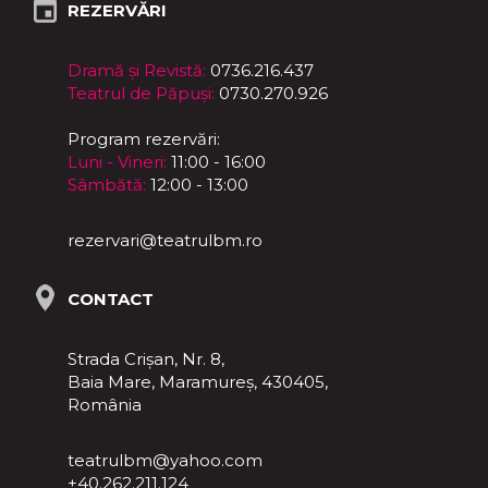
REZERVĂRI
Dramă și Revistă:
0736.216.437
Teatrul de Păpuși:
0730.270.926
Program rezervări:
Luni - Vineri:
11:00 - 16:00
Sâmbătă:
12:00 - 13:00
rezervari@teatrulbm.ro
CONTACT
Strada Crișan, Nr. 8,
Baia Mare, Maramureş, 430405,
România
teatrulbm@yahoo.com
+40.262.211.124