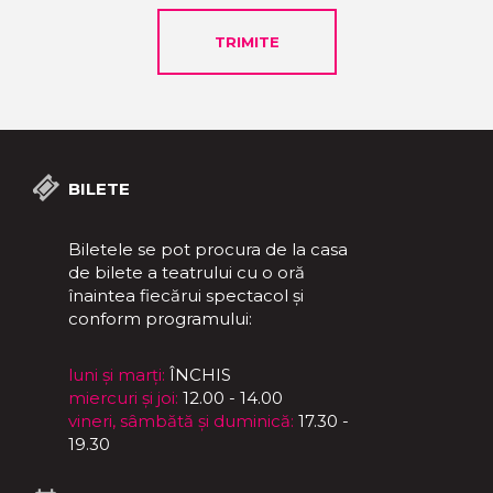
BILETE
Biletele se pot procura de la casa
de bilete a teatrului cu o oră
înaintea fiecărui spectacol și
conform programului:
luni și marți:
ÎNCHIS
miercuri și joi:
12.00 - 14.00
vineri, sâmbătă și duminică:
17.30 -
19.30