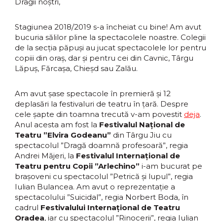
Dragii noștri,
Stagiunea 2018/2019 s-a încheiat cu bine! Am avut
bucuria sălilor pline la spectacolele noastre. Colegii
de la secția păpuși au jucat spectacolele lor pentru
copiii din oraș, dar și pentru cei din Cavnic, Târgu
Lăpuș, Fărcașa, Chieșd sau Zalău.
Am avut șase spectacole în premieră și 12
deplasări la festivaluri de teatru în țară. Despre
cele șapte din toamna trecută v-am povestit
deja
.
Anul acesta am fost la
Festivalul Național de
Teatru ”Elvira Godeanu”
din Târgu Jiu cu
spectacolul ”Dragă doamnă profesoară”, regia
Andrei Măjeri, la
Festivalul Internațional de
Teatru pentru Copii ”Arlechino”
i-am bucurat pe
brașoveni cu spectacolul ”Petrică și lupul”, regia
Iulian Bulancea. Am avut o reprezentație a
spectacolului ”Suicidal”, regia Norbert Boda, în
cadrul
Festivalului Internațional de Teatru
Oradea
, iar cu spectacolul ”Rinocerii”, regia Iulian