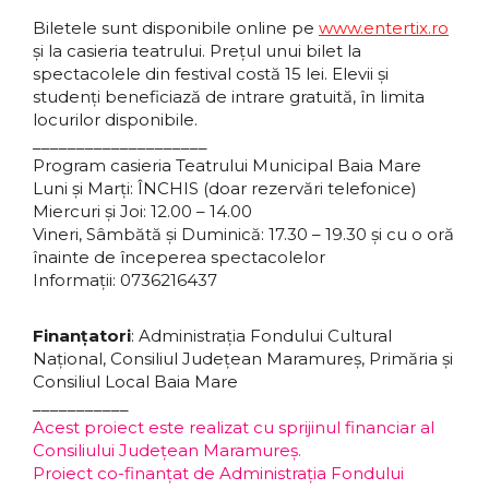
Biletele sunt disponibile online pe
www.entertix.ro
și la casieria teatrului. Prețul unui bilet la
spectacolele din festival costă 15 lei. Elevii și
studenți beneficiază de intrare gratuită, în limita
locurilor disponibile.
____________________
Program casieria Teatrului Municipal Baia Mare
Luni și Marți: ÎNCHIS (doar rezervări telefonice)
Miercuri și Joi: 12.00 – 14.00
Vineri, Sâmbătă și Duminică: 17.30 – 19.30 și cu o oră
înainte de începerea spectacolelor
Informații: 0736216437
Finanțatori
: Administrația Fondului Cultural
Național, Consiliul Județean Maramureș, Primăria și
Consiliul Local Baia Mare
___________
Acest proiect este realizat cu sprijinul financiar al
Consiliului Județean Maramureș.
Proiect co-finanțat de Administrația Fondului