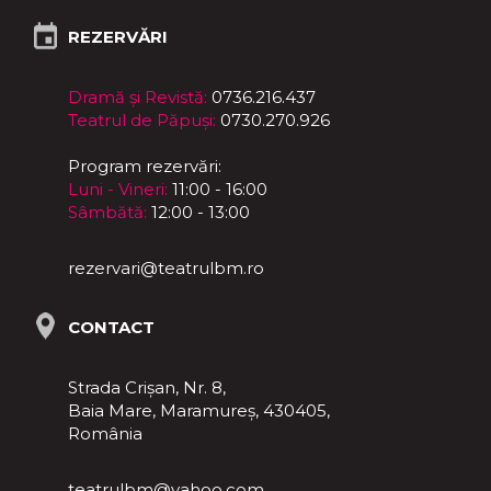
REZERVĂRI
Dramă și Revistă:
0736.216.437
Teatrul de Păpuși:
0730.270.926
Program rezervări:
Luni - Vineri:
11:00 - 16:00
Sâmbătă:
12:00 - 13:00
rezervari@teatrulbm.ro
CONTACT
Strada Crișan, Nr. 8,
Baia Mare, Maramureş, 430405,
România
teatrulbm@yahoo.com