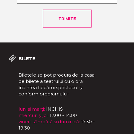
BILETE
Biletele se pot procura de la casa
de bilete a teatrului cu o oră
înaintea fiecărui spectacol și
conform programului:
luni și marți:
ÎNCHIS
miercuri și joi:
12.00 - 14.00
vineri, sâmbătă și duminică:
17.30 -
19.30