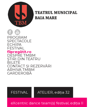
PROGRAM
SPECTACOLE
ECHIPA
FESTIVAL
fiipregătit.ro
DESPRE TMBM
ȘTIRI DIN TEATRU
BILETE
CONTACT ȘI REZERVĂRI
ARHIVA TMBM
GARDEROBĂ
FESTIVAL
ATELIER, ediția 32
eXcentric dance team(s) festival, ediția II