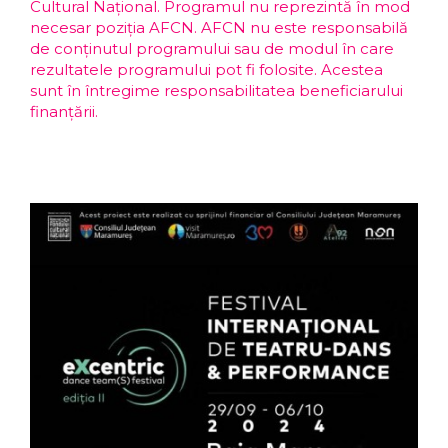
Cultural Național. Programul nu reprezintă în mod
necesar poziţia AFCN. AFCN nu este responsabilă
de conținutul programului sau de modul în care
rezultatele programului pot fi folosite. Acestea
sunt în întregime responsabilitatea beneficiarului
finanțării.