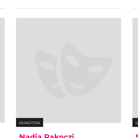
MUNCITOR
I
Nadia Rakoczi