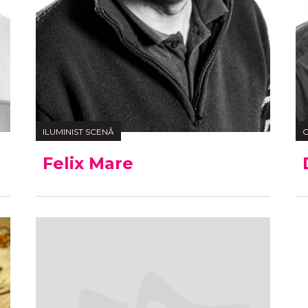
ILUMINIST SCENĂ
O
Felix Mare