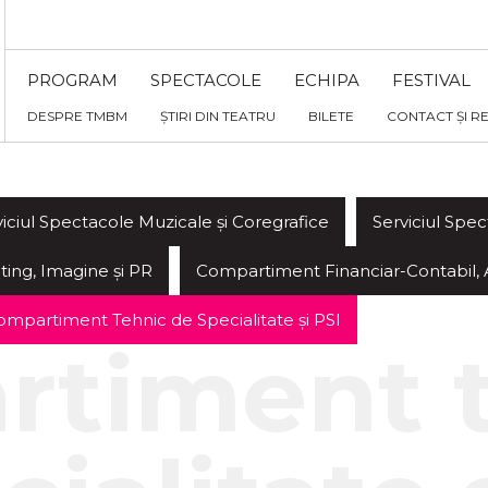
PROGRAM
SPECTACOLE
ECHIPA
FESTIVAL
DESPRE TMBM
ȘTIRI DIN TEATRU
BILETE
CONTACT ȘI R
viciul Spectacole Muzicale și Coregrafice
Serviciul Spec
ing, Imagine și PR
Compartiment Financiar-Contabil, Ach
ompartiment Tehnic de Specialitate și PSI
rtiment 