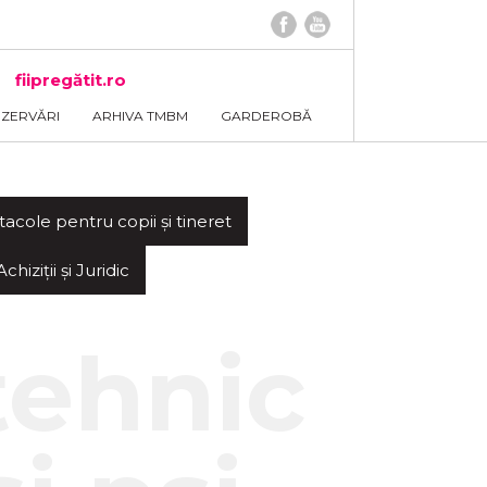
fiipregătit.ro
EZERVĂRI
ARHIVA TMBM
GARDEROBĂ
tacole pentru copii și tineret
iziții și Juridic
tehnic