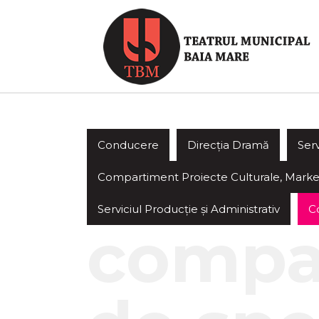
Conducere
Direcția Dramă
Ser
Compartiment Proiecte Culturale, Market
Serviciul Producție și Administrativ
C
compa